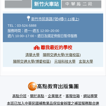
新竹市民族路7號4樓
(7-11樓上)
TEL：03-524-5888
服務時間：週一~週五 12:00~20:00
週六 10:00~17:00、週日及國定例假日暫停服務
離我最近的學校
清華大學
陽明交通大學(光復校區)
陽明交通大學(博愛校區)
元培科技大學
玄奘大學
高點分班
．
關於高點
．
企業徵才
．
客服信箱
．
網站導覽
本班已加入中華民國補教業品保協會辦理之補習服務聯合連