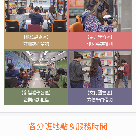
【櫃檯諮詢區】
【語言學習區】
詳細課程諮詢
便利英語檢測
【多媒體學習區】
【文化圖書區】
企業內訓租借
方便學員借閱
各分班地點＆服務時間