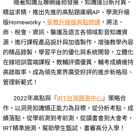
隨著知識互聯網蓬勃發展，知識達日新月異、
精益求精，推出先進的高點題庫網AP、學測升級
版Homeworky、
家教升級版高點微課
，將法、
商、稅會、資訊、醫護及語言各領域影音知識資
源，進行課程產品設計與加值製作，增強教學內容
的精品錄製，學習平台的優化與系統開發，立體化
在線培訓雲端課程，教輔評價優異，輔考成績維持
高錄取率，成為領先業界廣受好評的進步新格局、
管理新範式！
2022年高點與『
IRT台灣題測中心
』策略合
作，以洞見知識矯正能力為目標，從分析考點、成
績落點，從學前測到考前測，從讀書會到大會考，
IRT精準施測，幫助學生甄試、書審高分入學！