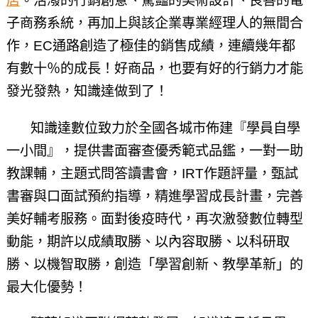
店
。活潑的行銷創意、驚豔的美術設計、良善的電
子商務系統，再加上與該企業專業經理人的無間合
作，EC通路創造了極佳的銷售成績，連續幾年都
有數十％的成長！好商品，也要有好的行銷力才能
發光發熱，知識達做到了！
知識達數位致力於全國各城市佈建『學員自學
一小間』，提供書面審查優秀範式品鑑，一對一助
教課輔，主題式問答讀書會，IRT作題評量，甄試
書審與口面試預約指導，精進學習成長計畫，完善
美好輔考服務。面對後疫時代，再次激發數位轉型
動能，期許以成績取勝、以內容取勝、以科研取
勝、以機智取勝，創造「學習創新、教學革新」的
最大化優勢！