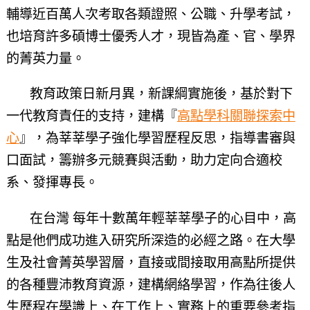
輔導近百萬人次考取各類證照、公職、升學考試，
也培育許多碩博士優秀人才，現皆為產、官、學界
的菁英力量。
教育政策日新月異，新課綱實施後，基於對下
一代教育責任的支持，建構『
高點學科關聯探索中
心
』，為莘莘學子強化學習歷程反思，指導書審與
口面試，籌辦多元競賽與活動，助力定向合適校
系、發揮專長。
在台灣 每年十數萬年輕莘莘學子的心目中，高
點是他們成功進入研究所深造的必經之路。在大學
生及社會菁英學習層，直接或間接取用高點所提供
的各種豐沛教育資源，建構網絡學習，作為往後人
生歷程在學識上、在工作上、實務上的重要參考指