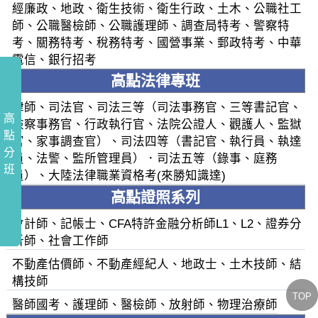
經廉政、地政、衛生技術、衛生行政、土木、公職社工
師、公職醫檢師、公職護理師、調查局特考、警察特
考、關務特考、稅務特考、國營事業、郵政特考、中華
電信、銀行招考
高點法律專班
律師、司法官、司法三等（司法事務官、三等書記官、
高
檢察事務官、行政執行官、法院公證人、觀護人、監獄
點
官、家事調查官）、司法四等（書記官、執行員、執達
分
員、法警、監所管理員）．司法五等（錄事、庭務
班
員）、大陸法律職業資格考(來勝知識達)
高點證照系列
會計師、記帳士、CFA特許金融分析師L1、L2、證券分
析師、社會工作師
不動產估價師、不動產經紀人、地政士、土木技師、結
構技師
TOP
醫師國考、護理師、醫檢師、放射師、物理治療師