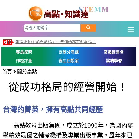
知識達10大熱門類科，一年到頭都有好薪情！
知識達10大熱門類科，一年到頭都有好薪情！
專長探索
定制分眾課
高點讀書會
作題評量
舊生回娘家
雲端學習
首頁
關於高點
從成功格局的經營開始！
台灣的菁英，擁有高點共同經歷
高點教育出版集團，成立於1990年，為國內辦
學績效最優之輔考機構及專業出版事業。歷年來已