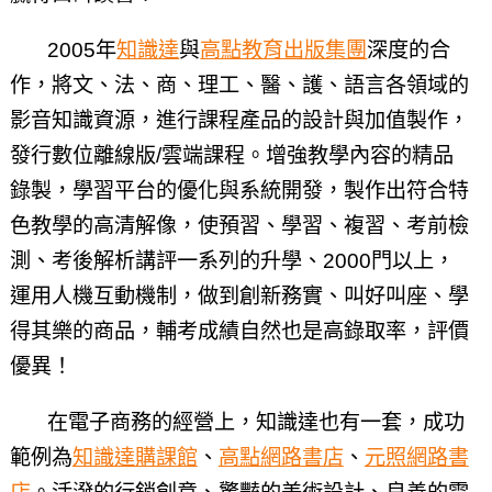
2005年
知識達
與
高點教育出版集團
深度的合
作，將文、法、商、理工、醫、護、語言各領域的
影音知識資源，進行課程產品的設計與加值製作，
發行數位離線版/雲端課程。增強教學內容的精品
錄製，學習平台的優化與系統開發，製作出符合特
色教學的高清解像，使預習、學習、複習、考前檢
測、考後解析講評一系列的升學、2000門以上，
運用人機互動機制，做到創新務實、叫好叫座、學
得其樂的商品，輔考成績自然也是高錄取率，評價
優異！
在電子商務的經營上，知識達也有一套，成功
範例為
知識達購課館
、
高點網路書店
、
元照網路書