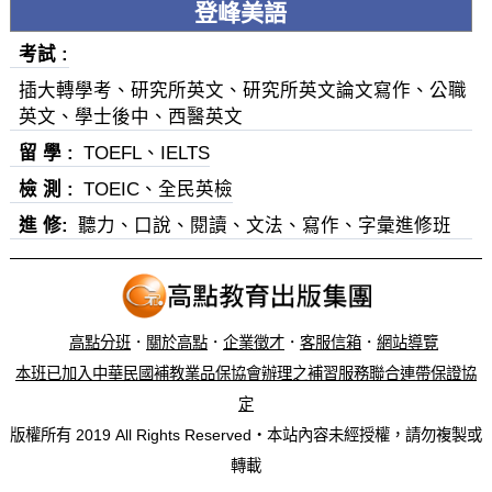
登峰美語
考試
插大轉學考、研究所英文、研究所英文論文寫作、公職
英文、學士後中、西醫英文
留 學
TOEFL、IELTS
檢 測
TOEIC、全民英檢
進 修
聽力、口說、閱讀、文法、寫作、字彙進修班
高點分班
．
關於高點
．
企業徵才
．
客服信箱
．
網站導覽
本班已加入中華民國補教業品保協會辦理之補習服務聯合連帶保證協
定
版權所有 2019 All Rights Reserved‧本站內容未經授權，請勿複製或
轉載