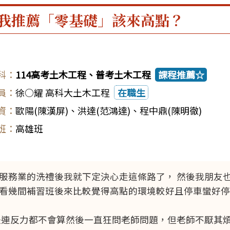
我推薦「零基礎」該來高點？
114高考土木工程、普考土木工程
課程推薦☆
徐○耀 高科大土木工程
在職生
歐陽(陳漢屏)
、
洪達(范鴻達)
、
程中鼎(陳明徹)
高雄班
服務業的洗禮後我就下定決心走這條路了， 然後我朋友
看幾間補習班後來比較覺得高點的環境較好且停車蠻好停
是連反力都不會算然後一直狂問老師問題，但老師不厭其