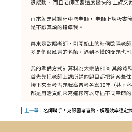
很感動， 而且老師回覆速度蠻快的 上課又
再來就是感謝程中鼎老師， 老師上課板書
是不厭其煩的指導我。
再來是歐陽老師，剛開始上的時候歐陽老師
多是個很厲害的名師，遇到不懂的問題也可
我的準備方式計算科為大宗佔80% 其餘背科
首先先把老師上課所講的題目都把答案蓋住
接下來寫考古題我高普考各寫10年（共同
都是用活頁紙來寫這樣可以穿插不同章節的
名師聯手！克服國考盲點，解題效率穩定