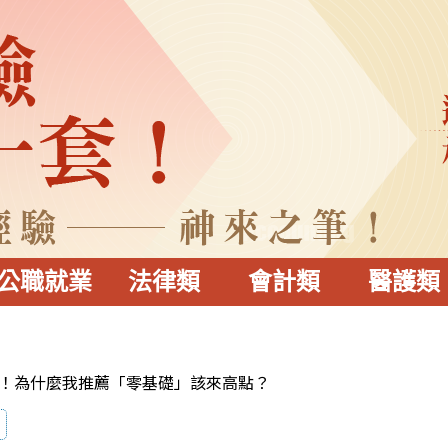
公職就業
法律類
會計類
醫護類
！為什麼我推薦「零基礎」該來高點？