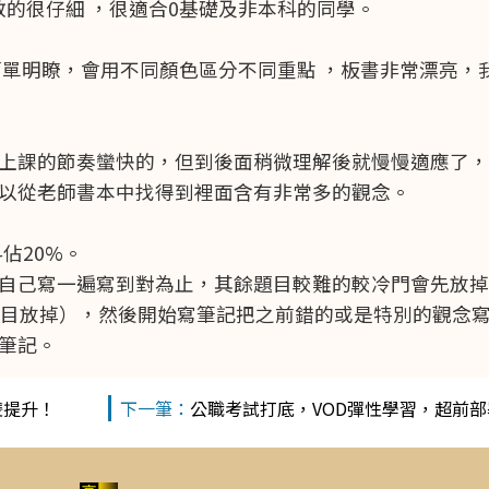
教的很仔細 ，很適合0基礎及非本科的同學。
簡單明瞭，會用不同顏色區分不同重點 ，板書非常漂亮，
上課的節奏蠻快的，但到後面稍微理解後就慢慢適應了，
以從老師書本中找得到裡面含有非常多的觀念。
佔20%。
自己寫一遍寫到對為止，其餘題目較難的較冷門會先放掉
科目放掉），然後開始寫筆記把之前錯的或是特別的觀念寫
筆記。
雙提升！
公職考試打底，VOD彈性學習，超前