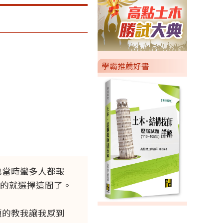
學霸推薦好書
也當時蠻多人都報
的就選擇這間了。
煩的教我讓我感到