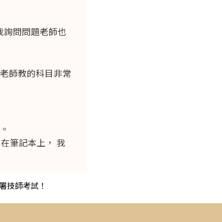
我詢問問題老師也
老師教的科目非常
。
在筆記本上， 我
部署技師考試！