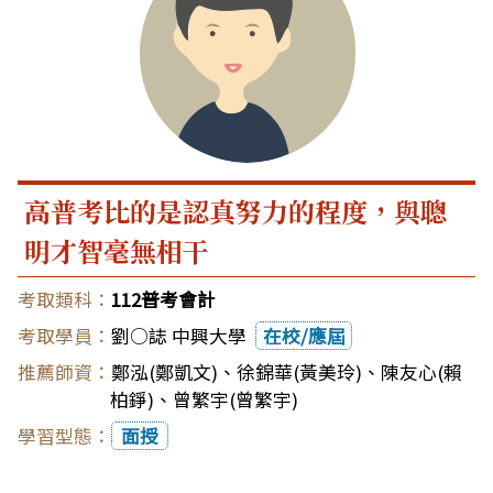
高普考比的是認真努力的程度，與聰
明才智毫無相干
112普考會計
劉○誌 中興大學
在校/應屆
鄭泓(鄭凱文)
、
徐錦華(黃美玲)
、
陳友心(賴
柏錚)
、
曾繁宇(曾繁宇)
面授