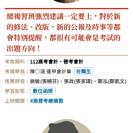
總複習班強烈建議一定要上，對於新
的修法、改版、新的公報及時事等都
會特別提醒，都很有可能會是考試的
出題方向！
112高考會計、普考會計
陳○涵 逢甲會計畢
在職生
施敏(張曉芬)
、
張政(張家瑋)
、
鄭泓(鄭凱文)
數位函授
高普考總複習