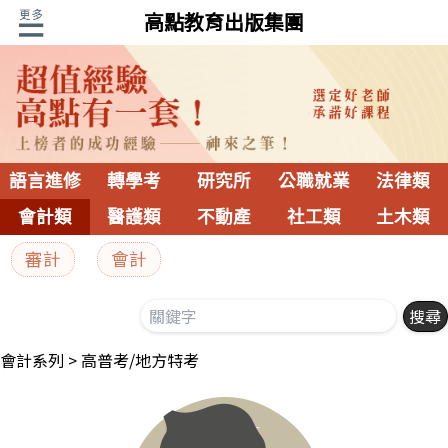
高點教育出版集團
語言進修
轉學考
研究所
公職就業
法律類
會計類
醫護類
不動產
社工類
土木類
審計
會計
會計系列
高普考/地方特考