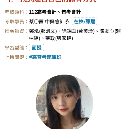
112高考會計、普考會計
蔡○茜 中興會計系
在校/應屆
鄭泓(鄭凱文)
、
徐錦華(黃美玲)
、
陳友心(賴
柏錚)
、
張政(張家瑋)
面授
高普考題庫班