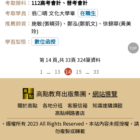
112高考會計、普考會計
翁○晴 文化大學畢
在職生
施敏(張曉芬)
、
鄭泓(鄭凱文)
、
徐錦華(黃美
玲)
數位函授
TOP
第 14 頁,共 33頁 324筆資料
1
...
13
14
15
...
33
高點教育出版集團
‧
網站導覽
關於高點
各地分班
客服信箱
知識達購課館
高點網路書店
‧版權所有 2023 All Rights Reserved‧本站內容未經授權，請
勿複製或轉載