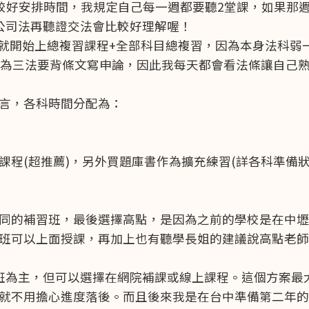
比較好安排時間，我規定自己每一週都要聽2堂課，如果那
公司法再聽證交法會比較好理解喔！
月就開始上總複習課程+全部科目總複習，因為本身法科弱
因為三法要背條文寫申論，因此我每天都會看法條讓自己
言，各科時間分配為：
程(超推薦)，另外買題庫書作為擴充練習(詳各科準備狀
同的補習班，最後選擇高點，是因為之前的學校是在中壢
班可以上面授課，再加上也有聽學長姐的建議說高點老師
班為主，但可以選擇在網院補課或線上課程。這個方案最
就不用擔心進度落後。而且後來我是在台中準備第二年的