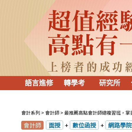
語言進修
轉學考
研究所
會計系列
會計師
最推薦高點會計師總複習班，掌
會計師
面授
+
數位函授
+
網路學院