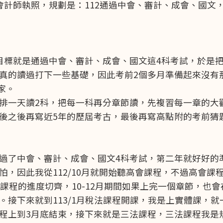
計師執照，規劃是：112通過中會、審計、成會、國文，
目標就是通過中會、審計、成會、國文這4科考試，於是
真的讀過打下一些基礎，因此考前2個多月準備起來沒有
家。
排一天讀2科，把每一科再分章節讀，先複習每一章的大
後之後再寫近5年的歷屆考古，最後再寫高點附的考前猜
過了中會、審計、成會、國文4科考試，第二年就好好的
，因此我從112/10月就開始聽高會課程，不過高會課
課程的進度切齊，10-12月期間如果上完一個章節，也
接下來就到113/1月稅法課程開課，我是上實體課，就
程上到3月底結束，接下來就是三法課程，三法課程我是