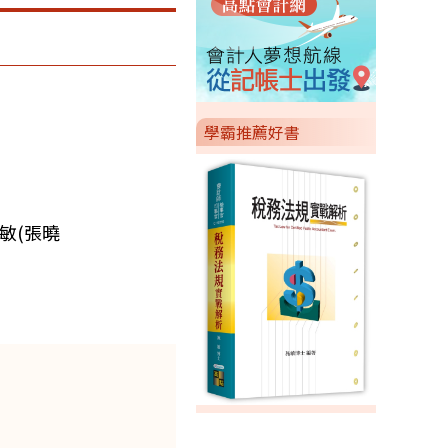
學霸推薦好書
敏(張曉