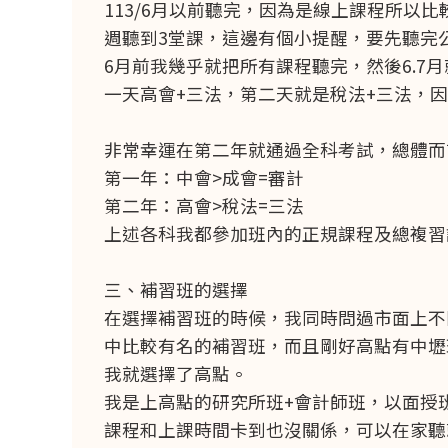
113/6月以前聽完，因為是線上課程所以
週聽到3堂課，這邊有個小提醒，要先聽完
6月前我幾乎就把所有課程聽完，然後6.7
一天高會+三法，第二天就是稅法+三法，
非常幸運在第二年就通過全科考試，總體而
第一年：中會>成會=審計
第二年：高會>稅法=三法
上述各科我都參加班內的正規課程及總複習課
三、補習班的選擇
在選擇補習班的時候，我同時問過市面上不
中比較有名的補習班，而且剛好高點有中壢
我就選擇了高點。
我是上高點的研究所班+會計師班，以面授
課程和上課時間卡到也沒關係，可以在家聽