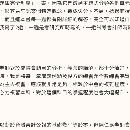
題庫完全制霸」一書，因為它是透過主題式分類各個單元
，很容易忘記某個特定概念，造成失分。不過，透過面授
，而且這本書每一題都有附詳細的解答，完全可以知道自
我寫了2遍，一遍是考研究所時寫的，一遍試考會計師時
老師對於成管會題目的分析、觀念的講解，都十分清楚，
時，我是將每一章講義例題及後方的練習題全數練習完畢
為主去複習，應該就非常足夠，相較於中會的複雜程度，
心力複習本科，對於這個科目的掌握程度也會大幅提升，
以對於台灣審計公報的基礎幾乎等於零，但陳仁易老師會