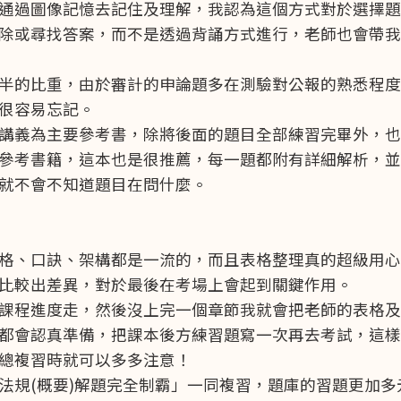
通過圖像記憶去記住及理解，我認為這個方式對於選擇題
除或尋找答案，而不是透過背誦方式進行，老師也會帶我
半的比重，由於審計的申論題多在測驗對公報的熟悉程度
很容易忘記。
講義為主要參考書，除將後面的題目全部練習完畢外，也
參考書籍，這本也是很推薦，每一題都附有詳細解析，並
就不會不知道題目在問什麼。
格、口訣、架構都是一流的，而且表格整理真的超級用心
比較出差異，對於最後在考場上會起到關鍵作用。
課程進度走，然後沒上完一個章節我就會把老師的表格及
都會認真準備，把課本後方練習題寫一次再去考試，這樣
總複習時就可以多多注意！
法規(概要)解題完全制霸」一同複習，題庫的習題更加多