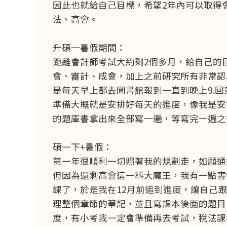
因此也就給自己目標，希望2年內可以取得會
法、高會。
升碩一暑假期間：
距離會計師考試大約剩2個多月，給自己的
會、審計、成會，加上之前研究所有非常認
是每天早上都去圖書館報到一直到晚上9.回
準備大概就是安排好每天的進度，像我是安
的題庫書拿出來全部寫一遍，等寫完一遍之
碩一下+暑假：
第一年很順利一切照著我的規劃走，如願通
但因為還剩高會這一科大魔王，我有一點害怕
課了，於是我在12月前追到進度，讓自己跟
理整個章節的筆記，並且寫課本後面的題目。
度，有小考我一定會準備再去考試，稅法課