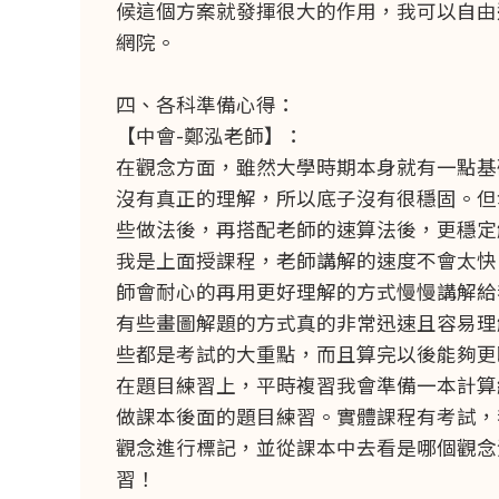
候這個方案就發揮很大的作用，我可以自由
網院。
四、各科準備心得：
【中會-鄭泓老師】：
在觀念方面，雖然大學時期本身就有一點基
沒有真正的理解，所以底子沒有很穩固。但
些做法後，再搭配老師的速算法後，更穩定
我是上面授課程，老師講解的速度不會太快
師會耐心的再用更好理解的方式慢慢講解給
有些畫圖解題的方式真的非常迅速且容易理
些都是考試的大重點，而且算完以後能夠更
在題目練習上，平時複習我會準備一本計算
做課本後面的題目練習。實體課程有考試，
觀念進行標記，並從課本中去看是哪個觀念沒
習！