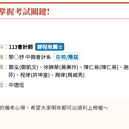
掌握考試關鍵!
113會計師
課程推薦☆
黎○妤 中興會計系
在校/應屆
鄭泓(鄭凱文)
、
徐錦華(黃美玲)
、
陳仁易(陳仁易)
、
施
芬)
、
程律(許坤皇)
、
周律(周威秀)
中壢班
的備考心得，希望大家明年都可以順利上榜喔～