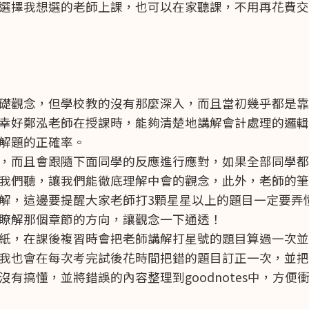
選擇我想選的老師上課，也可以在家聽課，不用再花費交
礎觀念，但學校教的沒有那麼深入，而且當初幾乎都是靠
幸好鄭泓老師在授課時，能夠清楚地講解會計處理的邏輯
解題的正確率。
，而且會跟隨下面同學的反應進行應對，如果全部同學都
我們聽，讓我們能徹底理解中會的觀念，此外，老師的筆
解，這邊要提醒大家老師打3顆星星以上的題目一定要弄
瞭解那個章節的方向，讓觀念一下通透！
紙，在課後複習時會把老師講解打星號的題目算過一次並
我也會在每次考完試後花時間把錯的題目訂正一次，並把
有搞懂，並將錯誤的內容整理到goodnotes中，方便