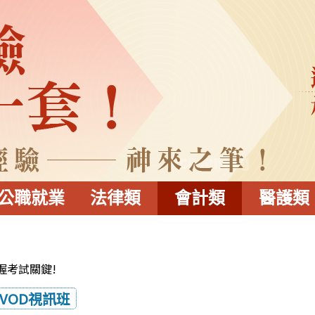
公職就業
法律類
會計類
醫護類
握考試關鍵!
VOD視訊班