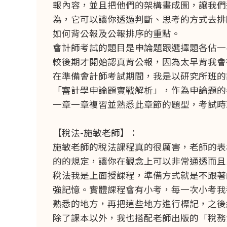
報內容，並且把他們的架構畫成圖，讓我們
為，它可以讓你透過判斷、思考的方式去排
如何背公報及公報排序的重點。
會計師考試的題目是申論題跟選擇題各佔一
較後期才開始認真背公報，因為太早背我會
在準備會計師考試期間，我是以研究所班的
「審計學申論題實戰解析」，作為申論題的
一章一章複習並熟悉此章節的題型，考試時
【稅法-施敏老師】：
施敏老師的稅法課程真的很厲害，老師的表
的的規定，讓你在觀念上可以非常通透而且
稅法我是上面授課程，準備方式就是不跟著
強記憶。實體課程會有小考，每一次小考我
熟悉的地方，再把這些地方進行標記，之後
除了課本以外，我也搭配老師出版的「稅務