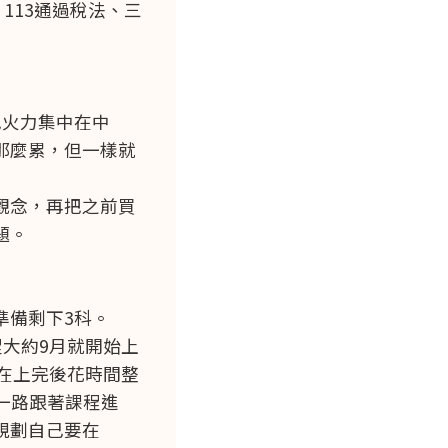
113通過稅法、三
把火力集中在中
那麼累，但一樣就
觀念，再把之前買
題。
準備剩下3科。
程大約9月就開始上
會在上完後花時間整
一路跟著課程進
規劃自己要在