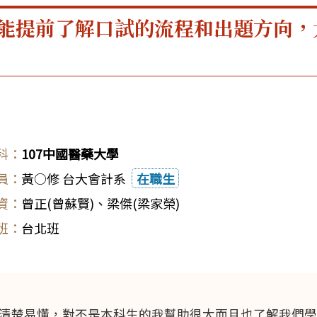
能提前了解口試的流程和出題方向，
107中國醫藥大學
黃○修 台大會計系
在職生
曾正(曾蘇賢)
、
梁傑(梁家榮)
台北班
清楚易懂，對不是本科生的我幫助很大而且也了解我們學