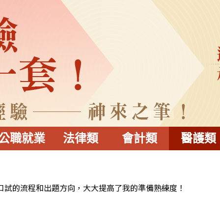
公職就業
法律類
會計類
醫護類
口試的流程和出題方向，大大提高了我的準備熟練度！