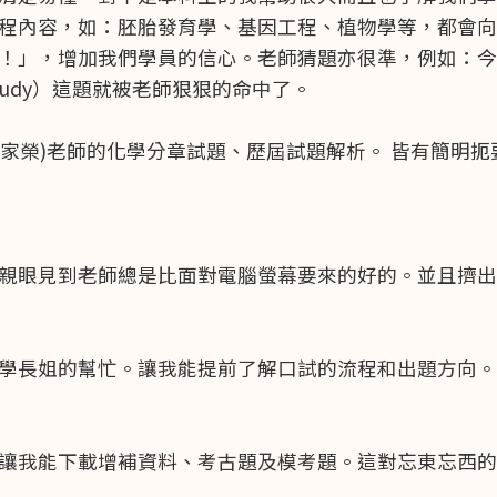
程內容，如：胚胎發育學、基因工程、植物學等，都會向
！」，增加我們學員的信心。老師猜題亦很準，例如：今
ion study）這題就被老師狠狠的命中了。
梁家榮)老師的化學分章試題、歷屆試題解析。 皆有簡明
親眼見到老師總是比面對電腦螢幕要來的好的。並且擠出
學長姐的幫忙。讓我能提前了解口試的流程和出題方向。
讓我能下載增補資料、考古題及模考題。這對忘東忘西的