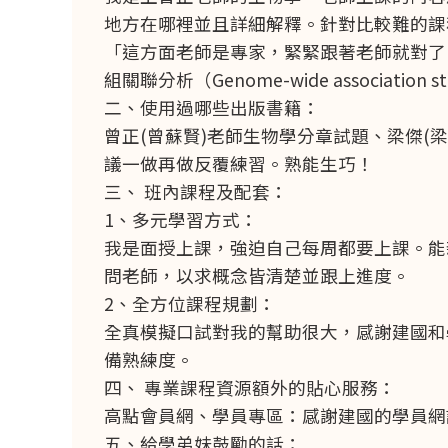
地方在哪裡並且詳細解釋。針對比較難的課
「這方面老師是專家，緊緊跟著老師就對了
組關聯分析（Genome-wide associat
二、使用過哪些出版書籍：
曾正(曾蘇賢)老師生物學分章試題、梁傑(
議一做再做反覆練習。熟能生巧！
三、 班內課程及配套：
1、多元學習方式：
我是面授上課，強迫自己每周都要上課。能
問老師，以求概念皆清楚並跟上進度。
2、全方位課程規劃：
全真模擬口試對我的幫助很大，感謝建國和
備熟練度。
四、 專業課程資源額外的貼心服務：
高點會員網、學員專區：感謝建國的學員網
五、給學弟妹鼓勵的話：