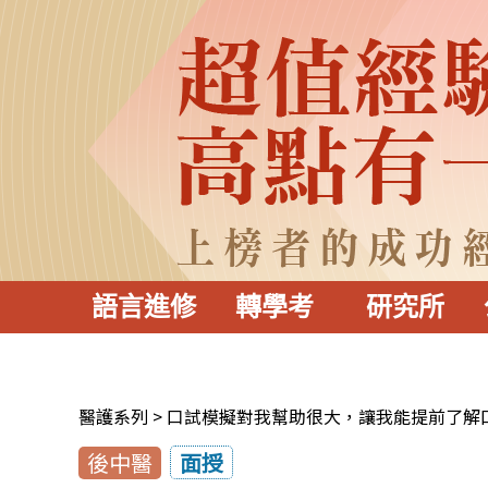
語言進修
轉學考
研究所
醫護系列
口試模擬對我幫助很大，讓我能提前了解
後中醫
面授