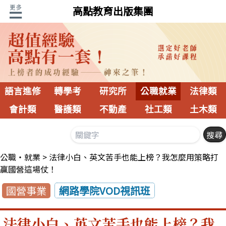
高點教育出版集團
語言進修
轉學考
研究所
公職就業
法律類
會計類
醫護類
不動產
社工類
土木類
公職‧就業
法律小白、英文苦手也能上榜？我怎麼用策略打
贏國營這場仗！
國營事業
網路學院VOD視訊班
法律小白、英文苦手也能上榜？我