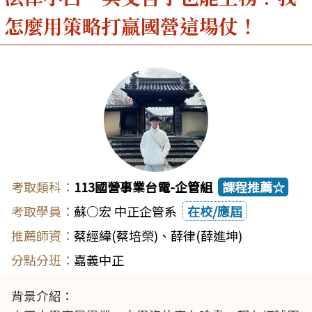
怎麼用策略打贏國營這場仗！
113國營事業台電-企管組
課程推薦☆
蘇○宏 中正企管系
在校/應屆
蔡經緯(蔡培榮)
、
薛律(薛進坤)
嘉義中正
背景介紹：