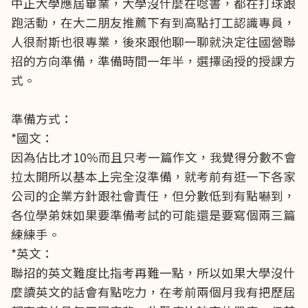
中正大學應屆畢業，大學沒什麼在唸書，都在打球跟
跑活動，在大二朋友推薦下有到高點打工認識專員，
人很耐斯也很專業，後來跟他聊一聊就決定往國營聯
招的方向準備，準備時間一年半，選擇函授的授課方
式。
準備方式：
*國文：
因為佔比才10%而且只考一篇作文，我覺得分數不會
拉太開所以基本上完全沒準備，就考前有逛一下各家
公司的企業方針跟社會責任，但分數低到有點嚇到，
各位學弟妹如果要準備考試的可能還是要寫個兩三篇
練練手。
*英文：
聯招的英文難度比指考再難一點，所以如果大學沒什
麼讀英文的話會有點吃力，在考前兩個月我有把歷屆