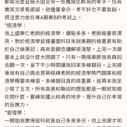
都寫完並且每天固定背一些難度比較高的單字，但其
實英文很看語感，就儘量拿分，考不好也不要氣餒，
把注意力放在專A跟專B的考試上。
*經濟學：
我上盛華仁老師的經濟學，優點多多，老師板書很漂
亮，對於經濟學這種畫圖科目來說美觀的板書更有助
於自己做筆記；再來是觀念講解很清楚，上完一次課
基本上就沒什麼大問題了，只有一兩個章節我有再回
去聽一次，省下不少時間讓我回家多練題目。上完課
後我有自己再去買蔡經緯老師的經濟學熱門題庫和經
濟學概要來練習，多練題目真的很重要，這兩本我至
少寫了五次，所有高普和聯招的歷屆都是一眼就知道
在問什麼，要練到爐火純青的地步，提升自己在考場
的反應力。
*管理學：
一開始我覺得這科就是自己多背多分，但上完課才知