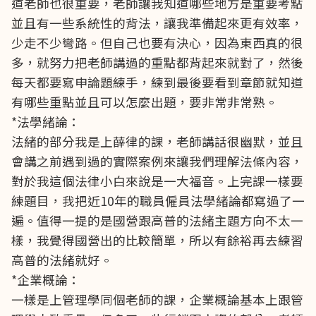
道老師也很重要，老師讓我知道哪些地方是重要考點
並且有一些系統性的背法，讓我準備起來更有效率，
少走不少彎路。但自己也要有決心，因為東西真的很
多，就努力把老師講過的重點都背起來就對了，然後
每天都要寫申論題練手，練到最後要看到章節就知道
有哪些重點並且可以怎麼出題，要非常非常熟。
*法學緒論：
法緒的部分我是上薛律的課，老師講話很幽默，並且
會講之前遇到過的實際案例來讓我們理解法條內容，
對於我這個法律小白來說是一大福音。上完課一樣要
練題目，我把近10年的職員僱員法學緒論都寫過了一
遍。值得一提的是國營跟高普的法緒主題方向不太一
樣，我覺得國營出的比較簡單，所以有餘裕再去練習
高普的法緒就好。
*企業概論：
一樣是上管理學同個老師的課，企業概論基本上跟管