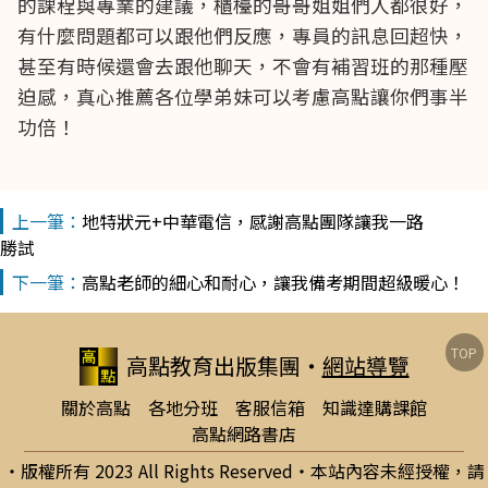
的課程與專業的建議，櫃檯的哥哥姐姐們人都很好，
有什麼問題都可以跟他們反應，專員的訊息回超快，
甚至有時候還會去跟他聊天，不會有補習班的那種壓
迫感，真心推薦各位學弟妹可以考慮高點讓你們事半
功倍！
地特狀元+中華電信，感謝高點團隊讓我一路
勝試
高點老師的細心和耐心，讓我備考期間超級暖心！
TOP
高點教育出版集團
‧
網站導覽
關於高點
各地分班
客服信箱
知識達購課館
高點網路書店
‧版權所有 2023 All Rights Reserved‧本站內容未經授權，請