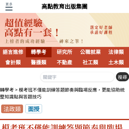
高點教育出版集團
語言進修
轉學考
研究所
公職就業
法律類
會計類
醫護類
不動產
社工類
土木類
轉學考
模考班不僅能訓練答題節奏與臨場反應，更能協助統
整知識點與答題技巧
法政類
面授
模考班不僅能訓練答題節奏與臨場