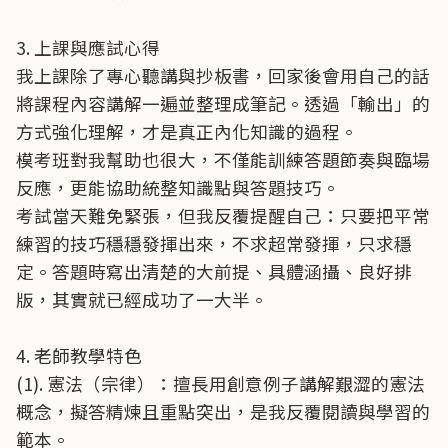
3. 上課與應試心得
我上課除了專心聽講與抄板書，回家後會用自己的話
將課程內容講解一遍並整理成筆記。透過「輸出」的
方式強化理解，才是真正內化知識的過程。
模考班對我幫助也很大，不僅能訓練答題節奏與臨場
反應，更能協助統整知識點與答題技巧。
考試當天難免緊張，但我反覆提醒自己：只要把平常
練習的技巧穩穩發揮出來，不求超常發揮，只求穩
定。答題時寫出清楚的大前提、具體涵攝、良好排
版，其實就已經成功了一大半。
4. 老師教學特色
(1). 憲法（宗律）：擅長用創意例子講解艱澀的憲法
概念，擬答精煉且重點突出，是我反覆閱讀與學習的
範本。