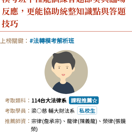
反應，更能協助統整知識點與答題
技巧
法轉模考解析班
114台大法律系
課程推薦☆
梁○慈 輔大財法系
私校生
宗律(詹承宗)
、
龍律(陳義龍)
、
榮律(張鏡
榮)