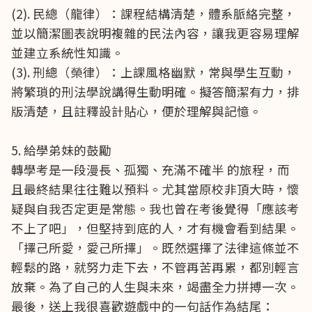
(2). 民總（龍律）：課程結構清楚，體系脈絡完整，
並以簡潔圖表說明複雜的民法內容，讓我更容易理解
並建立系統性知識。
(3). 刑總（榮律）：上課風格幽默，常與學生互動，
將繁瑣的刑法學說講得生動明確。擬答簡潔有力，排
版清楚，且註釋設計貼心，便於理解與記憶。
5. 給學弟妹的鼓勵
轉學考是一段漫長、孤獨、充滿不確半 的旅程，而
且最終結果往往難以預料。尤其當原校非頂大時，懷
疑與自我否定更是常態。我也曾在考後覺得「應該考
不上了吧」，但堅持到底的人，才有機會看到結果。
「擇己所愛，愛己所擇」。既然選擇了法律這條並不
輕鬆的路，就努力走下去，不管再苦再累，都別輕言
放棄。為了自己的人生與未來，竭盡全力拼搏一次。
最後，送上我很喜歡遊戲中的一句話作為結尾：