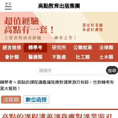
高點教育出版集團
語言進修
轉學考
研究所
公職就業
法律類
會計類
醫護類
不動產
社工類
土木類
轉學考
高點的課程講義讓我應對課業游刃有餘，也對轉考有
莫大幫助！
法政類
數位函授
高點的課程講義讓我應對課業游刃