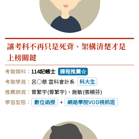
讓考科不再只是死背、架構清楚才是
上榜關鍵
114記帳士
課程推薦☆
呂○慈 雲科會計系
科大生
曾繁宇(曾繁宇)
、
施敏(張曉芬)
數位函授
+
網路學院VOD視訊班