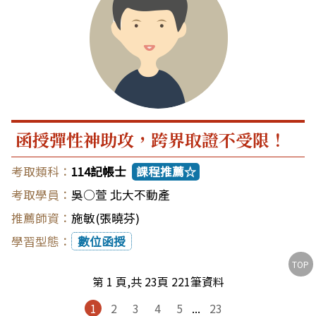
函授彈性神助攻，跨界取證不受限！
114記帳士
課程推薦☆
吳○萱 北大不動產
施敏(張曉芬)
數位函授
TOP
第 1 頁,共 23頁 221筆資料
1
2
3
4
5
...
23