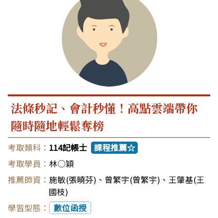
法條秒記、會計秒懂！高點雲端帶你
隨時隨地輕鬆奪榜
114記帳士
課程推薦☆
林○穎
施敏(張曉芬)
、
曾繁宇(曾繁宇)
、
王肇基(王
國枝)
數位函授