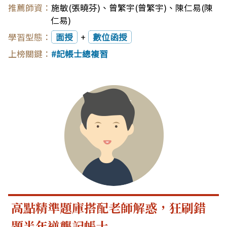
施敏(張曉芬)
、
曾繁宇(曾繁宇)
、
陳仁易(陳
仁易)
面授
+
數位函授
記帳士總複習
高點精準題庫搭配老師解惑，狂刷錯
題半年逆襲記帳士