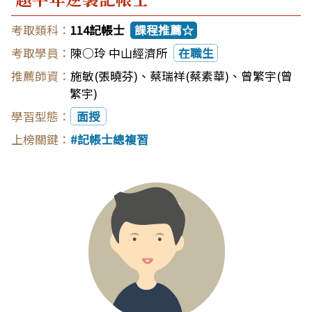
114記帳士
課程推薦☆
陳○玲 中山經濟所
在職生
施敏(張曉芬)
、
蔡瑞祥(蔡素華)
、
曾繁宇(曾
繁宇)
面授
記帳士總複習