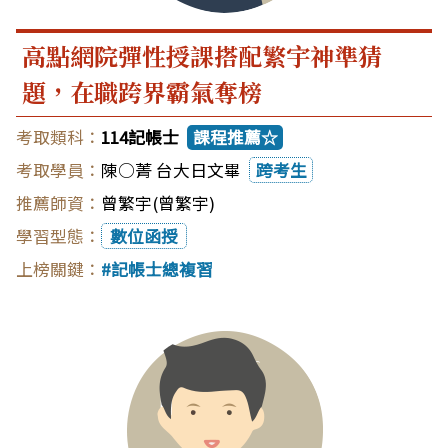
高點網院彈性授課搭配繁宇神準猜
題，在職跨界霸氣奪榜
114記帳士
課程推薦☆
陳○菁 台大日文畢
跨考生
曾繁宇(曾繁宇)
數位函授
記帳士總複習