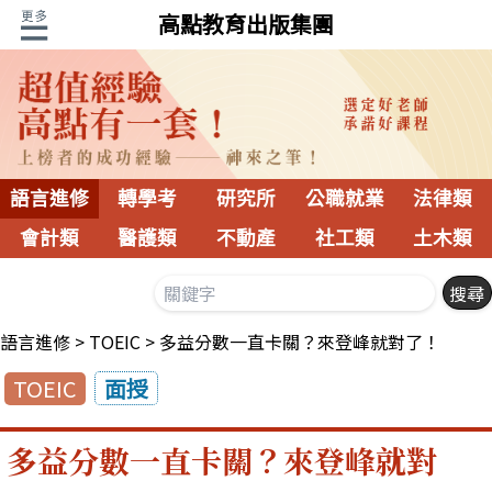
高點教育出版集團
語言進修
轉學考
研究所
公職就業
法律類
會計類
醫護類
不動產
社工類
土木類
語言進修
TOEIC
多益分數一直卡關？來登峰就對了！
TOEIC
面授
多益分數一直卡關？來登峰就對