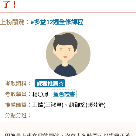
了！
多益12週全修課程
課程推薦☆
楊〇鳳
藍色證書
王靖(王淑惠)
、
趙御筌(趙梵舒)
因為是上班在職的關係，沒有太多時間可以找尋正確