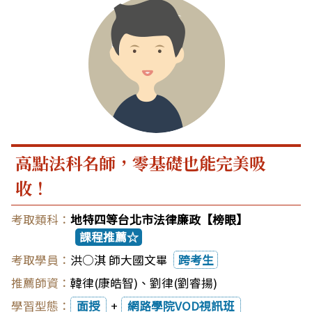
高點法科名師，零基礎也能完美吸
收！
地特四等台北市法律廉政【榜眼】
課程推薦☆
洪○淇 師大國文畢
跨考生
韓律(康皓智)
、
劉律(劉睿揚)
面授
+
網路學院VOD視訊班