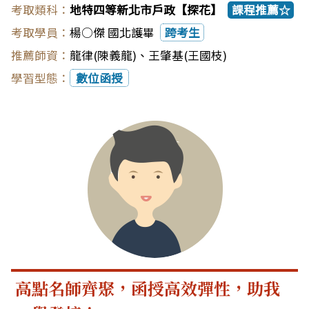
地特四等新北市戶政【探花】
課程推薦☆
楊○傑 國北護畢
跨考生
龍律(陳義龍)
、
王肇基(王國枝)
數位函授
高點名師齊聚，函授高效彈性，助我