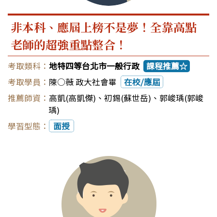
非本科、應屆上榜不是夢！全靠高點
老師的超強重點整合！
地特四等台北市一般行政
課程推薦☆
陳○薇 政大社會畢
在校/應屆
高凱(高凱傑)
、
初錫(蘇世岳)
、
郭峻瑀(郭峻
瑀)
面授