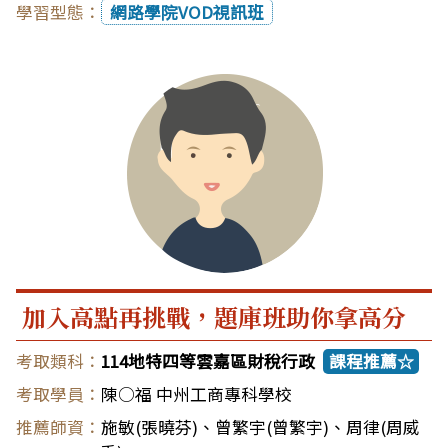
網路學院VOD視訊班
加入高點再挑戰，題庫班助你拿高分
114地特四等雲嘉區財稅行政
課程推薦☆
陳○福 中州工商專科學校
施敏(張曉芬)
、
曾繁宇(曾繁宇)
、
周律(周威