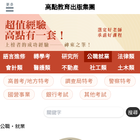
高點教育出版集團
語言進修
轉學考
研究所
公職就業
法律類
會計類
醫護類
不動產
社工類
土木類
高普考/地方特考
調查局特考
警察特考
國營事業
銀行考試
其他考試
公職‧就業