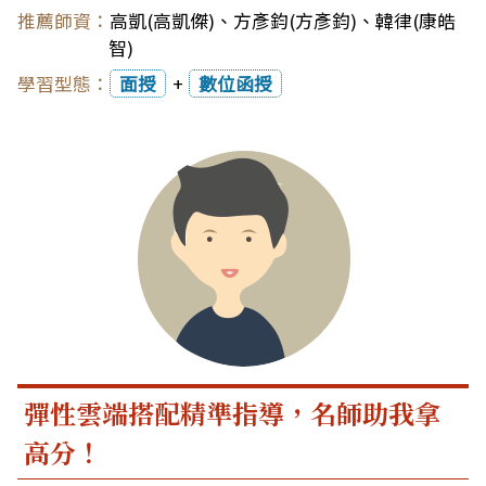
高凱(高凱傑)
、
方彥鈞(方彥鈞)
、
韓律(康皓
智)
面授
+
數位函授
彈性雲端搭配精準指導，名師助我拿
高分！