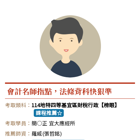
會計名師指點，法條背科快狠準
114地特四等基宜區財稅行政【榜眼】
課程推薦☆
簡○正 宜大應經所
羅威(張哲銘)