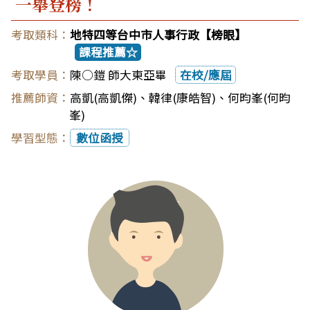
一舉登榜！
地特四等台中市人事行政【榜眼】
課程推薦☆
陳○鎧 師大東亞畢
在校/應屆
高凱(高凱傑)
、
韓律(康皓智)
、
何昀峯(何昀
峯)
數位函授