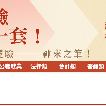
公職就業
法律類
會計類
醫護類