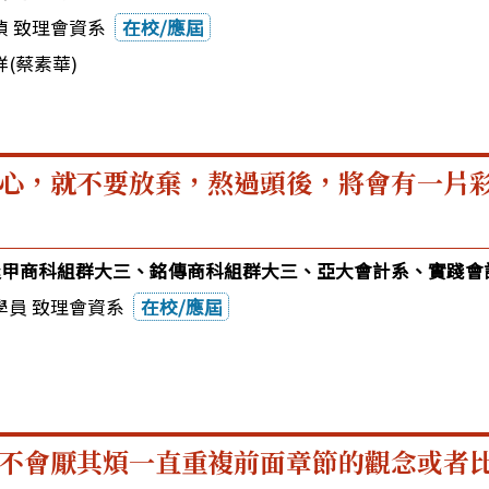
禎 致理會資系
在校/應屆
(蔡素華)
心，就不要放棄，熬過頭後，將會有一片
2逢甲商科組群大三、銘傳商科組群大三、亞大會計系、實踐會
學員 致理會資系
在校/應屆
不會厭其煩一直重複前面章節的觀念或者