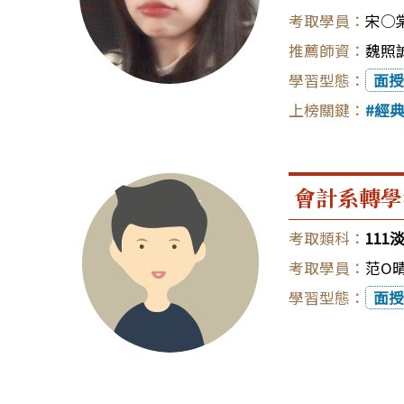
宋○
魏照誠
面授
經
會計系轉學
111
范O
面授