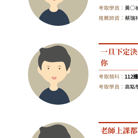
黃○
蔡瑞祥
一旦下定決
你
11
高點
老師上課都