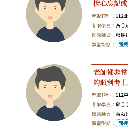
擔心忘記或
11
黃○
蔡瑞祥
面授
老師都非常
夠順利考上
11
邱○
黃戰(
面授