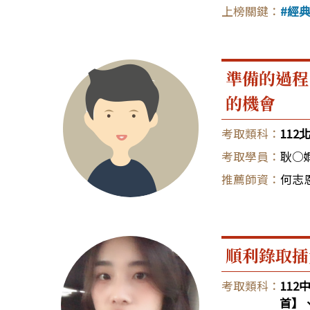
經
準備的過程
的機會
11
耿○
何志恩
順利錄取插
11
首】