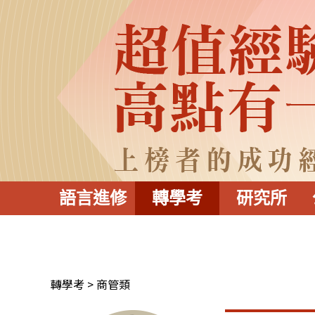
語言進修
轉學考
研究所
轉學考
商管類