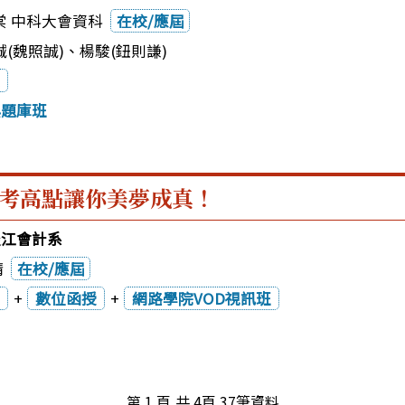
棠 中科大會資科
在校/應屆
(魏照誠)
、
楊駿(鈕則謙)
典題庫班
考高點讓你美夢成真！
淡江會計系
晴
在校/應屆
+
數位函授
+
網路學院VOD視訊班
第 1 頁,共 4頁 37筆資料