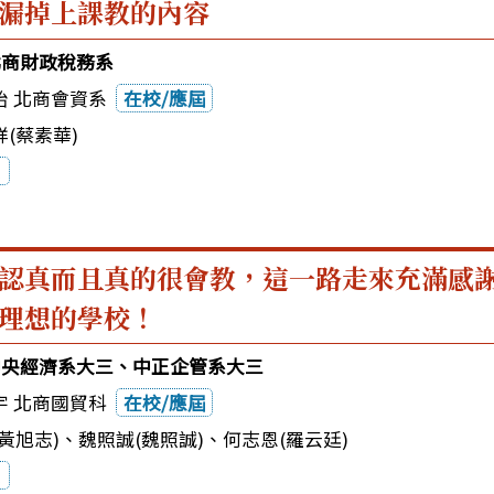
漏掉上課教的內容
2北商財政稅務系
貽 北商會資系
在校/應屆
(蔡素華)
認真而且真的很會教，這一路走來充滿感
理想的學校！
2中央經濟系大三、中正企管系大三
宇 北商國貿科
在校/應屆
黃旭志)
、
魏照誠(魏照誠)
、
何志恩(羅云廷)