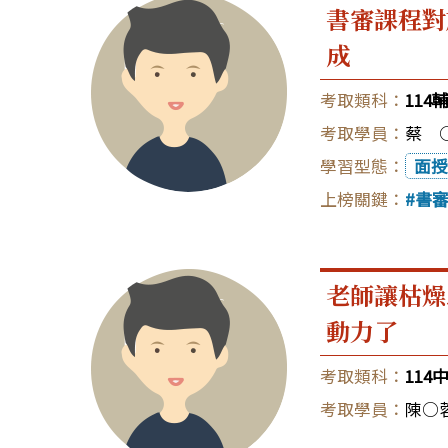
書審課程對
成
114
蔡 
面授
書
老師讓枯燥
動力了
114
陳○