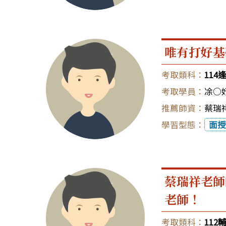
唯有打好基
11
凃○
蔡瑞祥
面授
蔡瑞祥老師
老師！
112