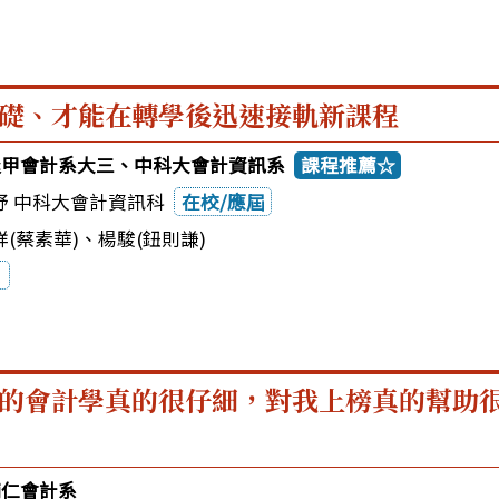
礎、才能在轉學後迅速接軌新課程
4逢甲會計系大三、中科大會計資訊系
課程推薦☆
妤 中科大會計資訊科
在校/應屆
(蔡素華)
、
楊駿(鈕則謙)
的會計學真的很仔細，對我上榜真的幫助
輔仁會計系