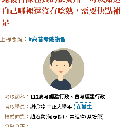
自己哪裡還沒有唸熟，需要快點補
足
高普考總複習
112高考經建行政、普考經建行政
謝○婷 中正大學畢
在職生
趙治勳(何志傑)
、
蔡經緯(蔡培榮)