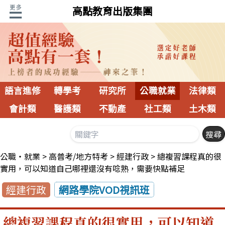
高點教育出版集團
語言進修
轉學考
研究所
公職就業
法律類
會計類
醫護類
不動產
社工類
土木類
公職‧就業
高普考/地方特考
經建行政
總複習課程真的很
實用，可以知道自己哪裡還沒有唸熟，需要快點補足
經建行政
網路學院VOD視訊班
總複習課程真的很實用，可以知道