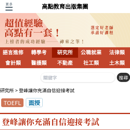
高點教育出版集團
語言進修
轉學考
研究所
公職就業
法律類
會計類
醫護類
不動產
社工類
土木類
研究所
登峰讓你充滿自信迎接考試
TOEFL
面授
登峰讓你充滿自信迎接考試