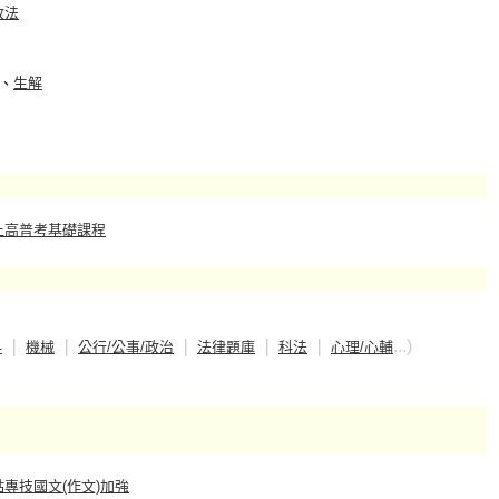
政法
、
生解
上高普考基礎課程
❘
❘
❘
❘
❘
...)
料
機械
公行/公事/政治
法律題庫
科法
心理/心輔
點專技國文(作文)加強