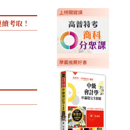
上榜關鍵課
連續考取！
學霸推薦好書