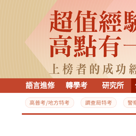
語言進修
轉學考
研究所
高普考/地方特考
調查局特考
警