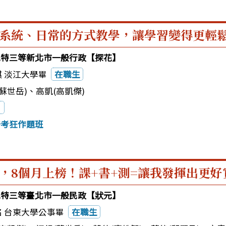
系統、日常的方式教學，讓學習變得更輕
3地特三等新北市一般行政【探花】
淇 淡江大學畢
在職生
蘇世岳)
、
高凱(高凱傑)
普考狂作題班
，8個月上榜！課+書+測=讓我發揮出更好
3地特三等臺北市一般民政【狀元】
銘 台東大學公事畢
在職生