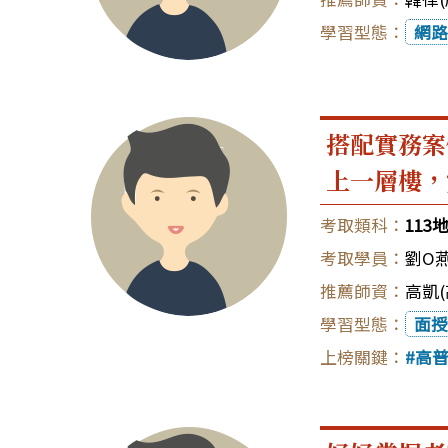
網路
搭配實務案
上一層樓，
11
劉O
高凱(
面授
高