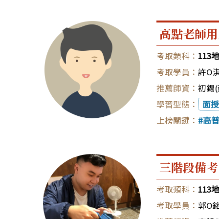
高點老師用
11
許O
初錫(
面授
高
三階段備考
11
郭O