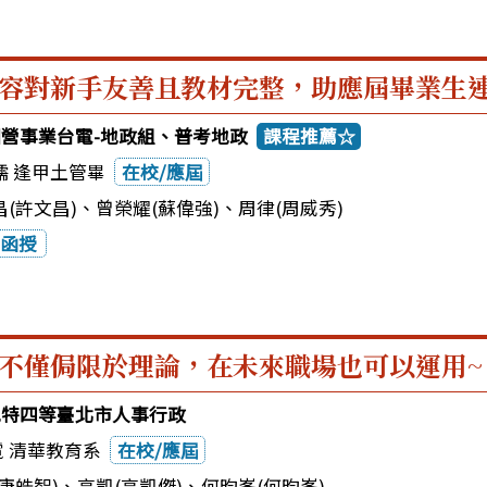
容對新手友善且教材完整，助應屆畢業生
3國營事業台電-地政組、普考地政
課程推薦☆
儒 逢甲土管畢
在校/應屆
(許文昌)
、
曾榮耀(蘇偉強)
、
周律(周威秀)
函授
不僅侷限於理論，在未來職場也可以運用~
3地特四等臺北市人事行政
霓 清華教育系
在校/應屆
康皓智)
、
高凱(高凱傑)
、
何昀峯(何昀峯)