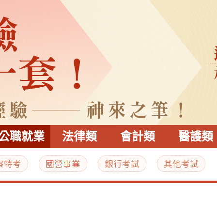
公職就業
法律類
會計類
醫護類
察特考
國營事業
銀行考試
其他考試