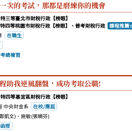
一次的考試，那都是磨練你的機會
3地特三等臺北市財稅行政【榜眼】
0地特四等桃園市財稅行政【榜眼】、普考財稅行政
課程推薦
彥
在職生
普考總複習
程助我逆風翻盤，成功考取公職!
3地特四等基宜區財稅行政【榜眼】
智 中央財金系
在校/應屆
鄭凱文)
、
施敏(張曉芬)
函授