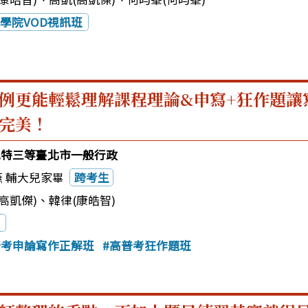
學院VOD視訊班
例更能輕鬆理解課程理論&申寫+狂作題讓
完美！
3地特三等臺北市一般行政
燕 輔大兒家畢
跨考生
高凱傑)
、
韓律(康皓智)
普考申論寫作正解班
高普考狂作題班