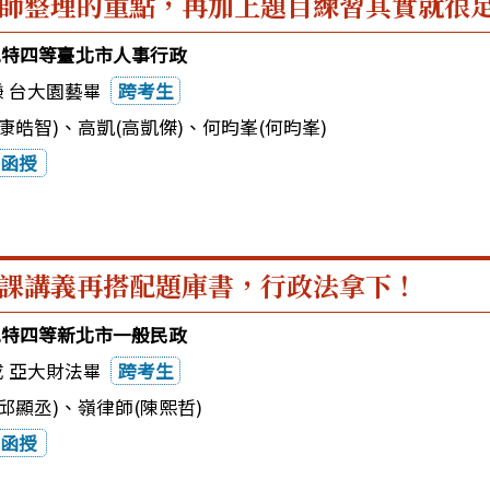
師整理的重點，再加上題目練習其實就很足
3地特四等臺北市人事行政
謙 台大園藝畢
跨考生
康皓智)
、
高凱(高凱傑)
、
何昀峯(何昀峯)
函授
課講義再搭配題庫書，行政法拿下！
3地特四等新北市一般民政
成 亞大財法畢
跨考生
邱顯丞)
、
嶺律師(陳熙哲)
函授