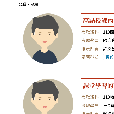
公職‧就業
高點授課內
11
陳○
許文昌
數位
課堂學習的
11
王O
韓律(