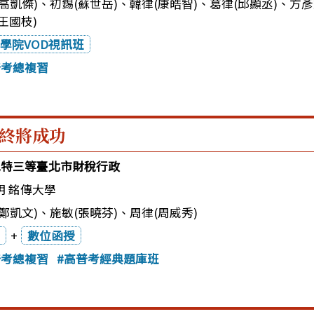
高凱傑)
、
初錫(蘇世岳)
、
韓律(康皓智)
、
葛律(邱顯丞)
、
方彥
王國枝)
學院VOD視訊班
普考總複習
終將成功
3地特三等臺北市財稅行政
明 銘傳大學
鄭凱文)
、
施敏(張曉芬)
、
周律(周威秀)
+
數位函授
普考總複習
高普考經典題庫班