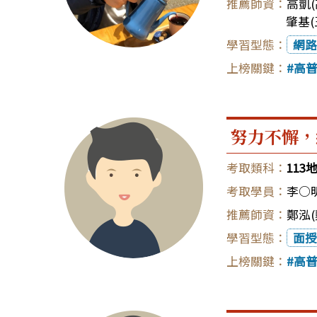
高凱(
肇基(
網路
高
努力不懈，
11
李○
鄭泓(
面授
高