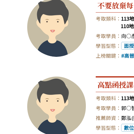
不要放棄每
11
11
向○
面授
高
高點函授課
11
郭○
鄭泓(
數位