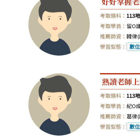
好好掌握老
11
留O
韓律(
數位
熟讀老師上
11
紀O
葛律(
數位