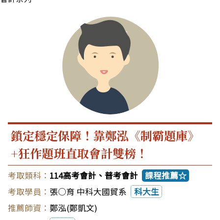
鎖定穩定保障！靠鄭泓《制霸題庫》
+狂作題班直取會計雙榜！
114高考會計、普考會計
課程推薦☆
張○育 中科大國貿系
科大生
鄭泓(鄭凱文)