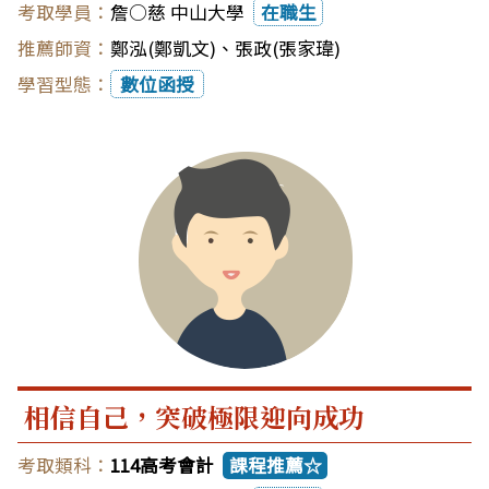
詹○慈 中山大學
在職生
鄭泓(鄭凱文)
、
張政(張家瑋)
數位函授
相信自己，突破極限迎向成功
114高考會計
課程推薦☆