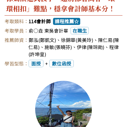
環相扣」難點，穩拿會計師基本分！
114會計師
課程推薦☆
俞○垚 東吳會計畢
在職生
鄭泓(鄭凱文)
、
徐錦華(黃美玲)
、
陳仁易(陳
仁易)
、
施敏(張曉芬)
、
伊律(陳琮勛)
、
程律
(許坤皇)
面授
+
數位函授