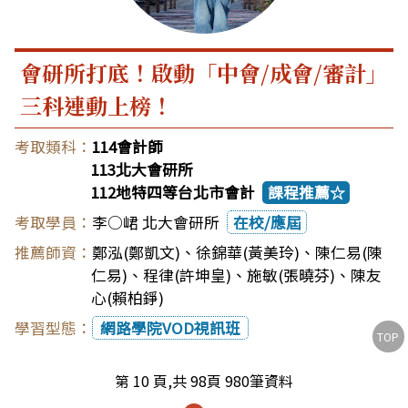
會研所打底！啟動「中會/成會/審計」
三科連動上榜！
114會計師
113北大會研所
112地特四等台北市會計
課程推薦☆
李○峮 北大會研所
在校/應屆
鄭泓(鄭凱文)
、
徐錦華(黃美玲)
、
陳仁易(陳
仁易)
、
程律(許坤皇)
、
施敏(張曉芬)
、
陳友
心(賴柏錚)
網路學院VOD視訊班
TOP
第 10 頁,共 98頁 980筆資料