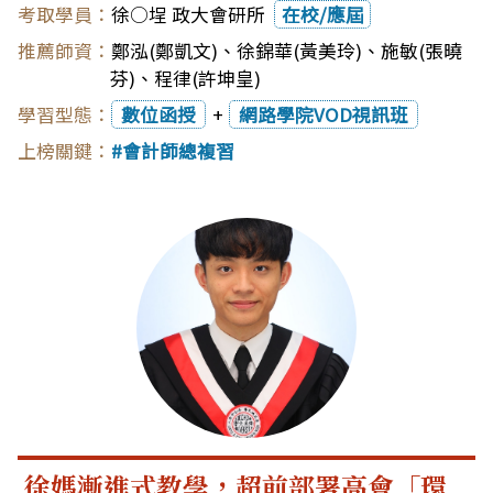
徐○埕 政大會研所
在校/應屆
鄭泓(鄭凱文)
、
徐錦華(黃美玲)
、
施敏(張曉
芬)
、
程律(許坤皇)
數位函授
+
網路學院VOD視訊班
會計師總複習
徐媽漸進式教學，超前部署高會「環