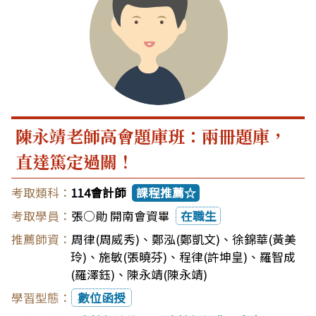
陳永靖老師高會題庫班：兩冊題庫，
直達篤定過關！
114會計師
課程推薦☆
張○勛 開南會資畢
在職生
周律(周威秀)
、
鄭泓(鄭凱文)
、
徐錦華(黃美
玲)
、
施敏(張曉芬)
、
程律(許坤皇)
、
羅智成
(羅澤鈺)
、
陳永靖(陳永靖)
數位函授