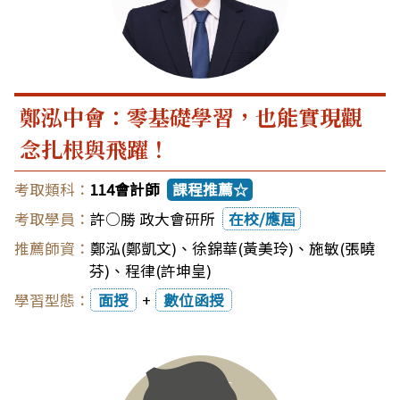
鄭泓中會：零基礎學習，也能實現觀
念扎根與飛躍！
114會計師
課程推薦☆
許○勝 政大會研所
在校/應屆
鄭泓(鄭凱文)
、
徐錦華(黃美玲)
、
施敏(張曉
芬)
、
程律(許坤皇)
面授
+
數位函授