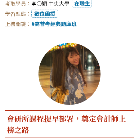
李○穎 中央大學
在職生
數位函授
高普考經典題庫班
會研所課程提早部署，奠定會計師上
榜之路