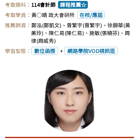
114會計師
課程推薦☆
黃○晴 政大會研所
在校/應屆
鄭泓(鄭凱文)
、
曾繁宇(曾繁宇)
、
徐錦華(黃
美玲)
、
陳仁易(陳仁易)
、
施敏(張曉芬)
、
周
律(周威秀)
數位函授
+
網路學院VOD視訊班