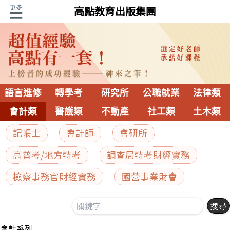
高點教育出版集團
語言進修
轉學考
研究所
公職就業
法律類
會計類
醫護類
不動產
社工類
土木類
記帳士
會計師
會研所
高普考/地方特考
調查局特考財經實務
檢察事務官財經實務
國營事業財會
會計系列