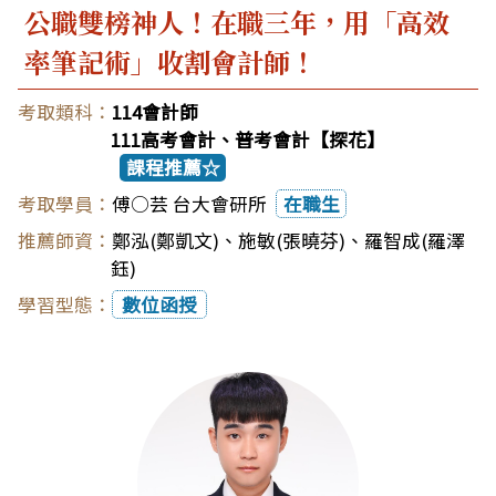
公職雙榜神人！在職三年，用「高效
率筆記術」收割會計師！
114會計師
111高考會計、普考會計【探花】
課程推薦☆
傅○芸 台大會研所
在職生
鄭泓(鄭凱文)
、
施敏(張曉芬)
、
羅智成(羅澤
鈺)
數位函授