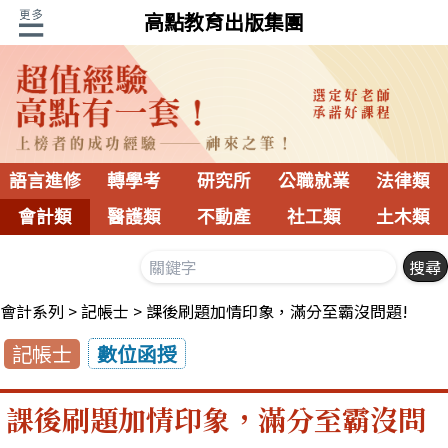
高點教育出版集團
語言進修
轉學考
研究所
公職就業
法律類
會計類
醫護類
不動產
社工類
土木類
會計系列
記帳士
課後刷題加情印象，滿分至霸沒問題!
記帳士
數位函授
課後刷題加情印象，滿分至霸沒問