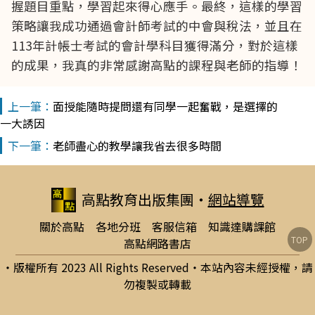
握題目重點，學習起來得心應手。最終，這樣的學習
策略讓我成功通過會計師考試的中會與稅法，並且在
113年計帳士考試的會計學科目獲得滿分，對於這樣
的成果，我真的非常感謝高點的課程與老師的指導！
面授能隨時提問還有同學一起奮戰，是選擇的
一大誘因
老師盡心的教學讓我省去很多時間
高點教育出版集團
‧
網站導覽
關於高點
各地分班
客服信箱
知識達購課館
TOP
高點網路書店
‧版權所有 2023 All Rights Reserved‧本站內容未經授權，請
勿複製或轉載