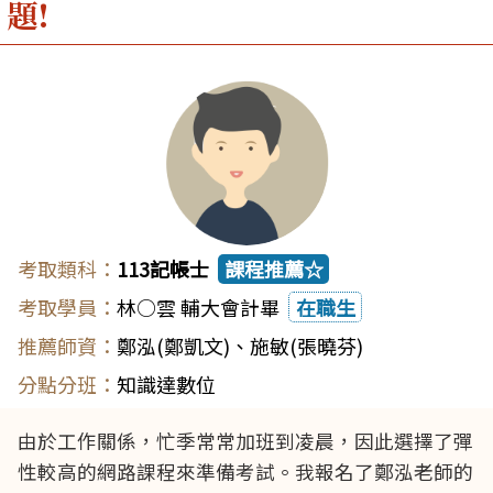
題!
113記帳士
課程推薦☆
林○雲 輔大會計畢
在職生
鄭泓(鄭凱文)
、
施敏(張曉芬)
知識達數位
由於工作關係，忙季常常加班到凌晨，因此選擇了彈
性較高的網路課程來準備考試。我報名了鄭泓老師的