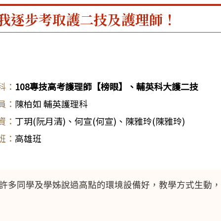
我逐步考取護二技及護理師！
108專技高考護理師【榜眼】、輔英科大護二技
陳柏如 輔英護理科
丁玥(阮月清)
、
何宣(何宣)
、
陳雅玲(陳雅玲)
高雄班
許多同學及學姊說過高點的環境設備好，教學方式生動，