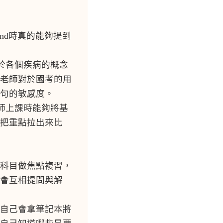
nd時真的能夠提到
於各個疾病的概念
老師對於國考的用
句的敏感度。
師上課時能夠將基
把重點拉出來比
科目做焦點複習，
會互相提問與解
自己會拿筆記本將