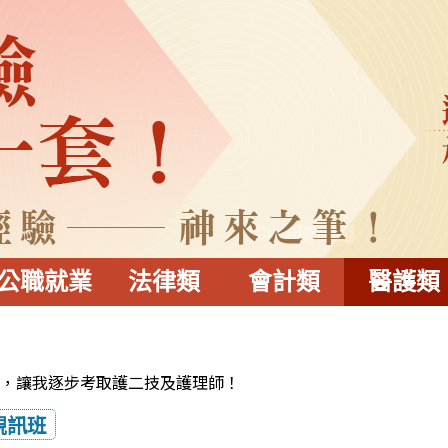
公職就業
法律類
會計類
醫護類
，讓我逐步考取護二技及護理師！
視訊班