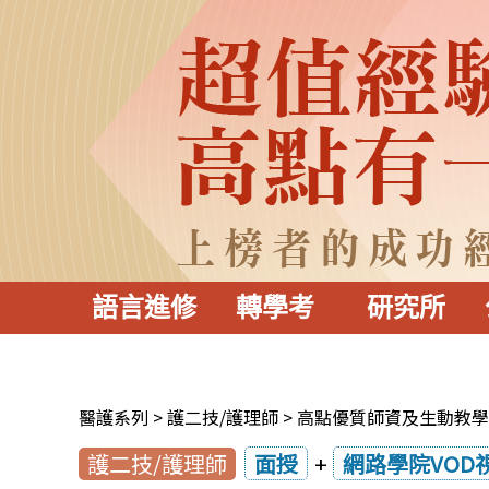
語言進修
轉學考
研究所
醫護系列
護二技/護理師
高點優質師資及生動教學
護二技/護理師
面授
+
網路學院VOD