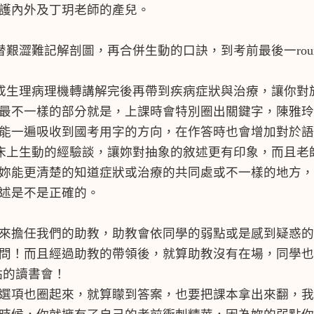
護內外及丁玥老師的產兒。
艱澀難記解剖圖，再合併生動的口訣，到考前最後一rou
成生理病理機轉講解完後再帶到疾病症狀與治療，讓你對
最不一樣的部分就是，上課時會特別圈出關鍵字，陳雅玲
能一遍吸收到國考用字的方向，在作答時也會增加對於語
床上生動的經驗談，讓妳對抽象的敘述更有印象，而且老
妳能更清楚的知道症狀或治療的共同處或不一樣的地方，
述是不是正確的。
來擔任我們的助教，助教會依同學的弱點或是感到疑惑的
問！而且經過助教的帶領後，就算助教沒有在場，同學也
點的讀書會！
選項也圈起來，就算矇到答案，也要把課本拿出來翻，我