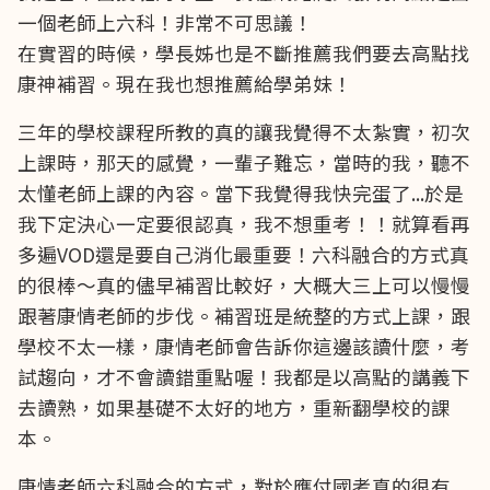
一個老師上六科！非常不可思議！
在實習的時候，學長姊也是不斷推薦我們要去高點找
康神補習。現在我也想推薦給學弟妹！
三年的學校課程所教的真的讓我覺得不太紮實，初次
上課時，那天的感覺，一輩子難忘，當時的我，聽不
太懂老師上課的內容。當下我覺得我快完蛋了...於是
我下定決心一定要很認真，我不想重考！！就算看再
多遍VOD還是要自己消化最重要！六科融合的方式真
的很棒～真的儘早補習比較好，大概大三上可以慢慢
跟著康情老師的步伐。補習班是統整的方式上課，跟
學校不太一樣，康情老師會告訴你這邊該讀什麼，考
試趨向，才不會讀錯重點喔！我都是以高點的講義下
去讀熟，如果基礎不太好的地方，重新翻學校的課
本。
康情老師六科融合的方式，對於應付國考真的很有