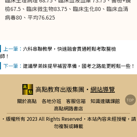
臨床生理病理 68.75、臨床血液血庫 73.75、醫檢+鏡
檢67.5、臨床微生物83.75、臨床生化80、臨床血清
病毒80、平均76.625
六科串聯教學，快速融會貫通輕鬆考取醫檢
師！
建議學弟妹提早補習準備，國考之路能更輕鬆一些！
高點教育出版集團
‧
網站導覽
TOP
關於高點
各地分班
客服信箱
知識達購課館
高點網路書店
‧版權所有 2023 All Rights Reserved‧本站內容未經授權，請
勿複製或轉載