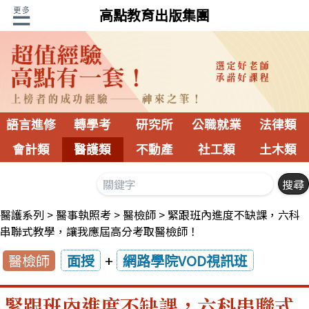
高點教育出版集團
語言進修
轉學考
研究所
公職就業
法律類
會計類
醫護類
不動產
社工類
土木類
醫護系列
醫事執照考
醫檢師
緊跟班內進度不缺課，六科
串聯式教學，讓我應屆高分考取醫檢師！
醫檢師
面授
+
網路學院VOD視訊班
緊跟班內進度不缺課，六科串聯式