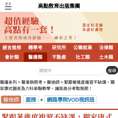
高點教育出版集團
語言進修
轉學考
研究所
公職就業
法律類
會計類
醫護類
不動產
社工類
土木類
醫護系列
醫事執照考
醫檢師
緊跟著進度複習不缺課，獨
家康式圖表及六科串聯教學，讓我高分考取執照！
醫檢師
面授
+
網路學院VOD視訊班
緊跟著進度複習不缺課，獨家康式