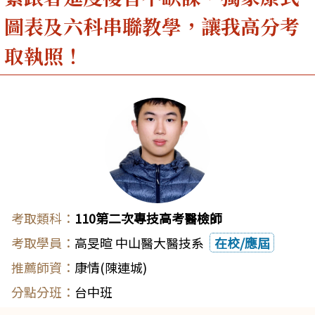
圖表及六科串聯教學，讓我高分考
取執照！
110第二次專技高考醫檢師
高旻暄 中山醫大醫技系
在校/應屆
康情(陳連城)
台中班