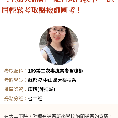
屆輕鬆考取醫檢師國考 !
109第二次專技高考醫檢師
蘇郁婷 中山醫大醫技系
康情(陳連城)
台中班
在大二下時，陸續有補習班來學校詢問補習的意願，