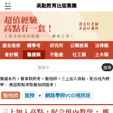
高點教育出版集團
語言進修
轉學考
研究所
公職就業
法律類
會計類
醫護類
不動產
社工類
土木類
醫護系列
醫事執照考
醫檢師
三上加入高點，配合班內教
學， 應屆輕鬆考取醫檢師國考 !
醫檢師
面授
+
網路學院VOD視訊班
三上加入高點，配合班內教學， 應