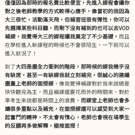
僅僅因為那時的報名費比較便宜，先進入課程會讓你
對之後老師教學的方式較得心應手，像當初的我因為
大三很忙，活動滿天飛，但補習班很有彈性，你可以
先選擇某些科目聽，而剩下沒有補到的也可以去VOD
補課，我覺得大三的課程讓我奠定了不少基礎，
而且
在學校進入新課程的時候也不會很陌生，一下就可以
進入狀況了！
到了
大四是盡全力衝刺的階段，那時候的課我幾乎沒
有缺席，甚至一有缺課我就立刻補完，很誠心的建議
盡量上老師的面授課
，像我覺得補課對於我來說總是
快快聽完為主，而且補課還要花而外的時間來，對於
準考生來說都是時間上的浪費，
而課堂上老師也會多
講很多重點以及補充，在面授課還可以感受到大家一
起奮鬥的精神，不太會有惰心，老師也會視在場學生
的反饋再多做解釋，極推面授！