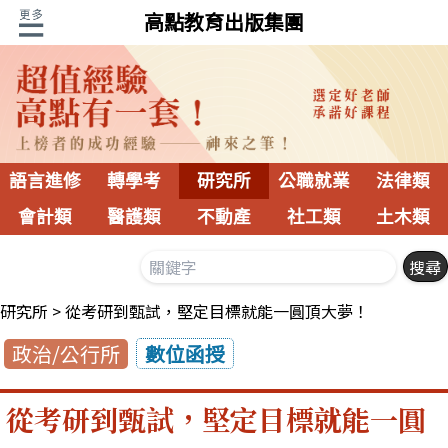
高點教育出版集團
語言進修
轉學考
研究所
公職就業
法律類
會計類
醫護類
不動產
社工類
土木類
研究所
從考研到甄試，堅定目標就能一圓頂大夢！
政治/公行所
數位函授
從考研到甄試，堅定目標就能一圓