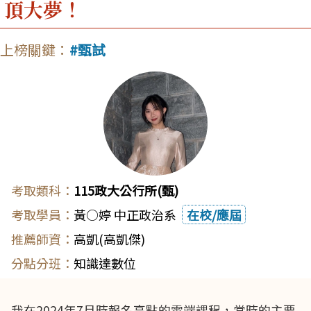
頂大夢！
甄試
115政大公行所(甄)
黃○婷 中正政治系
在校/應屆
高凱(高凱傑)
知識達數位
我在2024年7月時報名高點的雲端課程，當時的主要