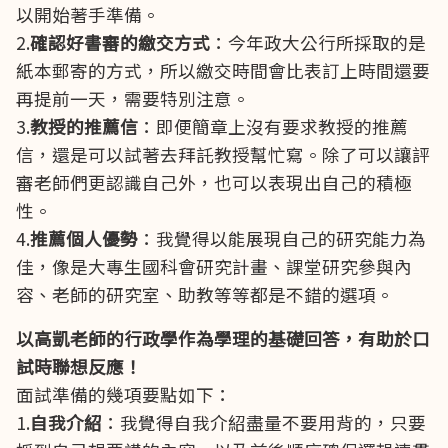
以開始著手準備。
2.
確認好書審的繳交方式
：今年政大公行所採取的是
紙本郵寄的方式，所以繳交時間會比表訂上時間還要
再提前一天，需要特別注意。
3.
教授的推薦信
：即便簡章上沒有要求教授的推薦
信，還是可以試著去拜託教授幫忙寫。除了可以讓評
審老師們更認識自己外，也可以表現出自己的積極
性。
4.
推薦個人優勢
：我覺得以能展現自己的研究能力為
佳，像是大專生國科會研究計畫、課堂研究參與內
容、老師的研究室、助教等等都是不錯的選項。
以高凱老師的行政學作為學理的基礎回答，有助於口
試時聯想反應
！
面試準備的幾項要點如下：
1.
自我介紹
：我覺得自我介紹盡量不要用背的，只要