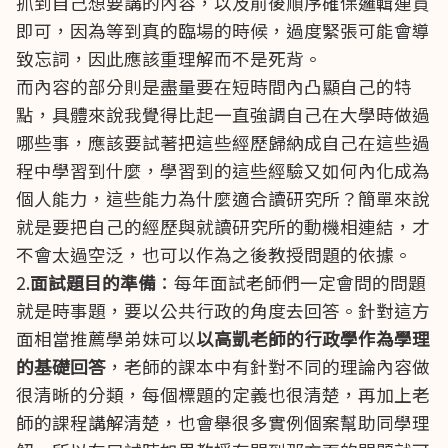
抓到自己想要講的內容，以及前後順序確保邏輯連貫
即可，因為等到真的臨場的時候，過度緊張可能會導
致忘詞，因此應該重理解而不是死背。
而內容的部分則是盡量要在短時間內凸顯自己的特
點，具體來說我覺得比起一直強調自己在大學時做過
哪些事，應該要試著把這些經歷歸納成自己在這些過
程中學習到什麼，學習到的這些經驗又如何內化成為
個人能力，這些能力為什麼適合讀研究所？簡單來說
就是要把自己的經歷與就讀研究所的動機相連結，才
不會太過空泛，也可以作為之後教授問題的依據。
2.
面試題目的準備
：每年面試老師們一定會問的問題
就是時事題，要以公共行政的角度去回答。針對這方
面相當推薦學弟妹可以
以高凱老師的行政學作為學理
的基礎回答
，老師的課本中有針對不同的理論內容做
很清晰的分類，每個標題的定義也很清楚，再加上老
師的課程講解清楚，也會舉很多實例個案幫助同學理