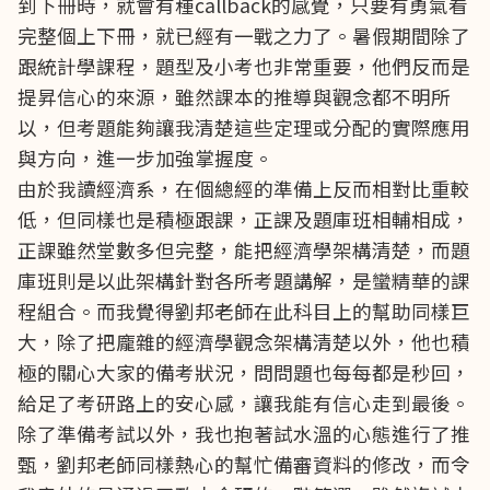
到下冊時，就會有種callback的感覺，只要有勇氣看
完整個上下冊，就已經有一戰之力了。暑假期間除了
跟統計學課程，題型及小考也非常重要，他們反而是
提昇信心的來源，雖然課本的推導與觀念都不明所
以，但考題能夠讓我清楚這些定理或分配的實際應用
與方向，進一步加強掌握度。
由於我讀經濟系，在個總經的準備上反而相對比重較
低，但同樣也是積極跟課，正課及題庫班相輔相成，
正課雖然堂數多但完整，能把經濟學架構清楚，而題
庫班則是以此架構針對各所考題講解，是蠻精華的課
程組合。而我覺得劉邦老師在此科目上的幫助同樣巨
大，除了把龐雜的經濟學觀念架構清楚以外，他也積
極的關心大家的備考狀況，問問題也每每都是秒回，
給足了考研路上的安心感，讓我能有信心走到最後。
除了準備考試以外，我也抱著試水溫的心態進行了推
甄，劉邦老師同樣熱心的幫忙備審資料的修改，而令