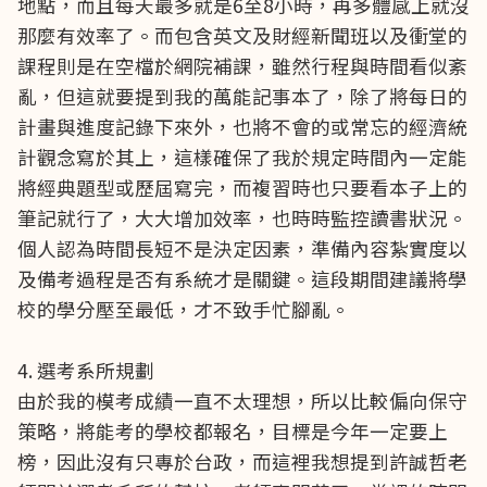
地點，而且每天最多就是6至8小時，再多體感上就沒
那麼有效率了。而包含英文及財經新聞班以及衝堂的
課程則是在空檔於網院補課，雖然行程與時間看似紊
亂，但這就要提到我的萬能記事本了，除了將每日的
計畫與進度記錄下來外，也將不會的或常忘的經濟統
計觀念寫於其上，這樣確保了我於規定時間內一定能
將經典題型或歷屆寫完，而複習時也只要看本子上的
筆記就行了，大大增加效率，也時時監控讀書狀況。
個人認為時間長短不是決定因素，準備內容紮實度以
及備考過程是否有系統才是關鍵。這段期間建議將學
校的學分壓至最低，才不致手忙腳亂。
4. 選考系所規劃
由於我的模考成績一直不太理想，所以比較偏向保守
策略，將能考的學校都報名，目標是今年一定要上
榜，因此沒有只專於台政，而這裡我想提到許誠哲老