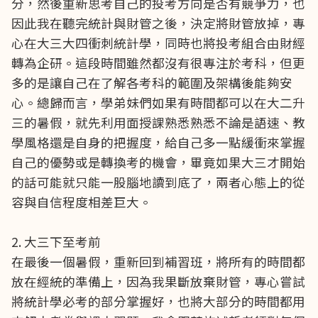
分，然後重新思考自己的投考方向是否有競爭力，也
因此我在聽完統計與財管之後，決定將財管放掉，專
心在大三大四衝刺統計學，同時也將投考組合由財經
轉為企研。這段時間雖然都沒有很專注於考科，但更
多的是讓自己在了解各考科的範圍及架構後能夠安
心。總歸而言，學弟妹們如果有時間都可以在大二升
三的暑假，就先利用面授課熟悉熟悉不論是語速、教
學風格還是自身的把握度，給自己多一點緩衝來掌握
自己的優勢或是轉換考的機會，畢竟如果大三才開始
的話可能就只能一股腦地讀到底了，兩者心態上的從
容與自信程度相差巨大。
2. 大三下至考前
在最後一個暑假，重新回到補習班，將所有的時間都
放在經統的準備上，因為我果斷放棄財管，專心嘗試
將統計學必考的部分掌握好，也將大部分的時間都用