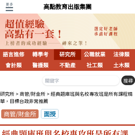
高點教育出版集團
語言進修
轉學考
研究所
公職就業
法律類
會計類
醫護類
不動產
社工類
土木類
研究所
商管/財金所
經典題庫班與名校專攻班是所有課程精
華，目標台政非常推薦
商管/財金所
面授
經典題庫班與名校專攻班是所有課