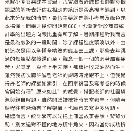
來解小考卷與課本習題，我會跟著許誠哲老師對每個
題型的解析去評估我相應的系所是否高機率遇到，以
此來分配我的時間，暑假主要就是將小考卷及綠色題
本搞懂，開學之後便開始寫666，也漸漸對於商管統
計學的出題方向跟比重有所了解。暑期課程對我而言
是最為煎熬的一段時間，除了課程進度緊湊以外，由
於這次是用以全懂全精熟的態度去上課，那些去年跳
過的知識點都接踵而至，觀念一個一個的磨著屬實痛
苦，尤其是一頁卡上半天時，那種挫敗感油然而生，
雖然我初次聽許誠哲老師的課時時常跟不上，但我覺
得許老師的課猶如索引，在回家複習及寫考卷的時候
會開始有種”原來如此”的感覺，搭配老師的社團資
源與親自解題，雖然開頭讀統計時異常艱辛，但隨著
課程往前漸漸有了解架構，也願意去寫更多習題。
總體而言，統計學可以先把上冊當故事書讀，背背分
配，別太過對不懂的地方鑽牛角尖，因為當你成功拚