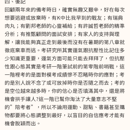
四、後記
回顧兩年來的備考時日，確實無趣又艱辛，好在每次
想要逃避或放棄時，有K中比我早到的戰友；有瑞典
肉丸；有劉邦老師的心靈補給；有許誠哲老師的精準
分析；有推甄顧問的面試安排；有家人的支持與理
解，讓我能夠真正走到最後而沒有在暑期的第八章就
徹底棄車而逃。考研究所其實運氣跟抗壓性比記住多
少知識更重要，運氣方面可能只能去拜拜了，但抗壓
性跟心態其實是考研一階筆試前的第零階前哨戰，這
一階裡考的是面對模考成績慘不忍睹時你的應對；考
的是別人說不念了或可放掉時你是否隨之而去；考的
是空位越來越多時，你的信心是否填滿其中，還是將
機會拱手讓人?這一階已幫你淘汰了大量意志不堅
的”陪考者”，所以不論用運動、甜點、書籍甚至購
物都要將心態調整到最好，以盲目的自信應考才能有
機會脫穎而出。