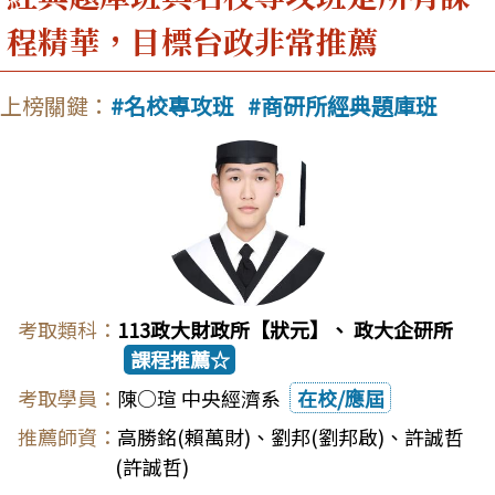
程精華，目標台政非常推薦
名校專攻班
商研所經典題庫班
113政大財政所【狀元】、 政大企研所
課程推薦☆
陳○瑄 中央經濟系
在校/應屆
高勝銘(賴萬財)
、
劉邦(劉邦啟)
、
許誠哲
(許誠哲)