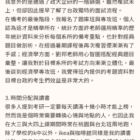
我意外的是通過了政大企研的一階篩選，雖然複試未
上，但卻因此提早了解了台政獨特的面試流程。
在備考的最後階段，我報名了題庫班與專攻班，個人
認為這才是精華所在，統計方面許老師運用精準的歷
年統計資料來分析每個系所的備考重點，也針對經典
題目做剖析，在經過暑期課程後再次複習便漸漸有了
手感；經濟學方面，劉邦老師用心智圖搭配經典題目
彙整，讓我對於目標系所的考試方向漸漸立體化，最
後談到經濟學專攻班，我覺得班內提供的考題資料對
目標台政的考生們效益是非常大的。
3. 時間分配與讀書
很多人提到考研一定要每天讀滿十幾小時才能上榜，
然而我是個時常需要轉換心情與地點的人，也因此我
在大三與大四上課期間時常在桃園與台北班兩地跑，
除了學校的k中以外，ikea與咖啡館同樣是我的讀書