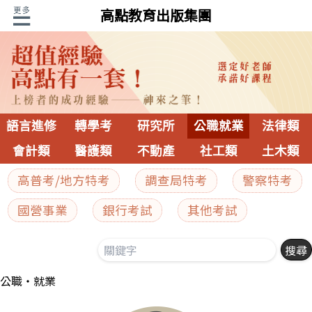
高點教育出版集團
語言進修
轉學考
研究所
公職就業
法律類
會計類
醫護類
不動產
社工類
土木類
高普考/地方特考
調查局特考
警察特考
國營事業
銀行考試
其他考試
公職‧就業