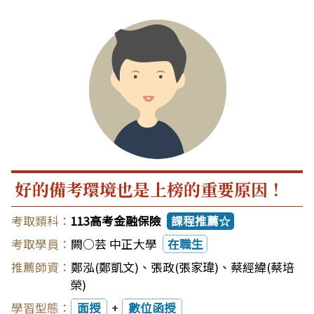
好的備考環境也是上榜的重要原因！
113高考金融保險
課程推薦☆
闕○芸 中正大學
在職生
鄭泓(鄭凱文)
、
張政(張家瑋)
、
蔡經緯(蔡培
榮)
面授
+
數位函授