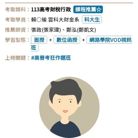
113高考財稅行政
課程推薦☆
賴○瑜 雲科大財金系
科大生
張政(張家瑋)
、
鄭泓(鄭凱文)
面授
+
數位函授
+
網路學院VOD視訊
班
高普考狂作題班