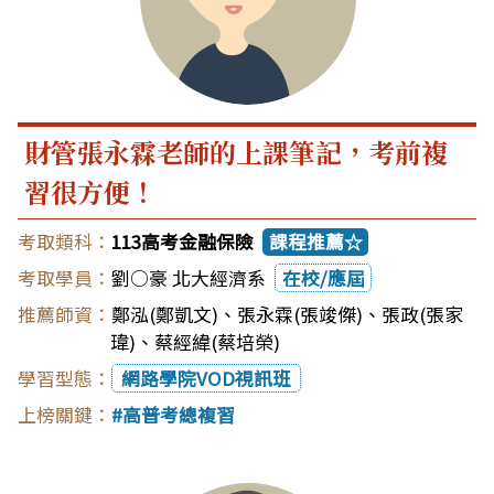
財管張永霖老師的上課筆記，考前複
習很方便！
113高考金融保險
課程推薦☆
劉○豪 北大經濟系
在校/應屆
鄭泓(鄭凱文)
、
張永霖(張竣傑)
、
張政(張家
瑋)
、
蔡經緯(蔡培榮)
網路學院VOD視訊班
高普考總複習