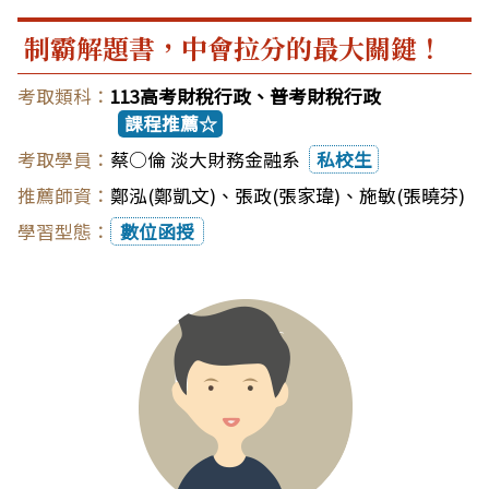
制霸解題書，中會拉分的最大關鍵！
113高考財稅行政、普考財稅行政
課程推薦☆
蔡○倫 淡大財務金融系
私校生
鄭泓(鄭凱文)
、
張政(張家瑋)
、
施敏(張曉芬)
數位函授