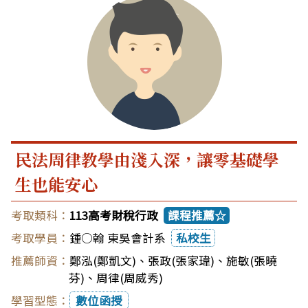
民法周律教學由淺入深，讓零基礎學
生也能安心
113高考財稅行政
課程推薦☆
鍾○翰 東吳會計系
私校生
鄭泓(鄭凱文)
、
張政(張家瑋)
、
施敏(張曉
芬)
、
周律(周威秀)
數位函授