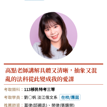
高點老師講解具體又清晰，抽象又混
亂的法科從此變成我的愛課
113移民特考三等
劉○帆 淡江俄文系
在校/應屆
葛律(邱顯丞)
、
榮律(張鏡榮)