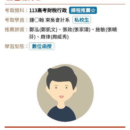
113高考財稅行政
課程推薦☆
鍾○翰 東吳會計系
私校生
鄭泓(鄭凱文)
、
張政(張家瑋)
、
施敏(張曉
芬)
、
周律(周威秀)
數位函授