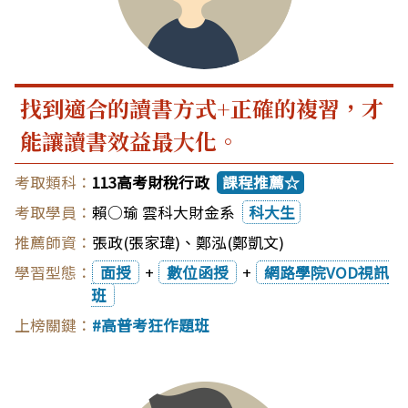
找到適合的讀書方式+正確的複習，才
能讓讀書效益最大化。
113高考財稅行政
課程推薦☆
賴○瑜 雲科大財金系
科大生
張政(張家瑋)
、
鄭泓(鄭凱文)
面授
+
數位函授
+
網路學院VOD視訊
班
高普考狂作題班