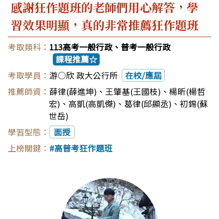
感謝狂作題班的老師們用心解答，學
習效果明顯，真的非常推薦狂作題班
113高考一般行政、普考一般行政
課程推薦☆
游○欣 政大公行所
在校/應屆
薛律(薛進坤)
、
王肇基(王國枝)
、
楊昕(楊哲
宏)
、
高凱(高凱傑)
、
葛律(邱顯丞)
、
初錫(蘇
世岳)
面授
高普考狂作題班