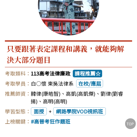
只要跟著表定課程和講義，就能夠解
決大部分題目
113高考法律廉政
課程推薦☆
白○懷 東吳法律系
在校/應屆
韓律(康皓智)
、
高凱(高凱傑)
、
劉律(劉睿
揚)
、
高明(高明)
面授
+
網路學院VOD視訊班
高普考狂作題班
TOP