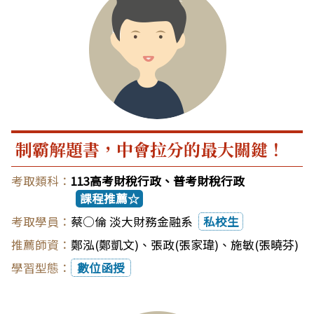
制霸解題書，中會拉分的最大關鍵！
113高考財稅行政、普考財稅行政
課程推薦☆
蔡○倫 淡大財務金融系
私校生
鄭泓(鄭凱文)
、
張政(張家瑋)
、
施敏(張曉芬)
數位函授