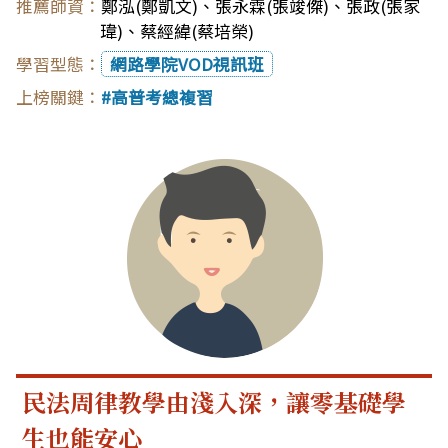
鄭泓(鄭凱文)
、
張永霖(張竣傑)
、
張政(張家
瑋)
、
蔡經緯(蔡培榮)
網路學院VOD視訊班
高普考總複習
民法周律教學由淺入深，讓零基礎學
生也能安心