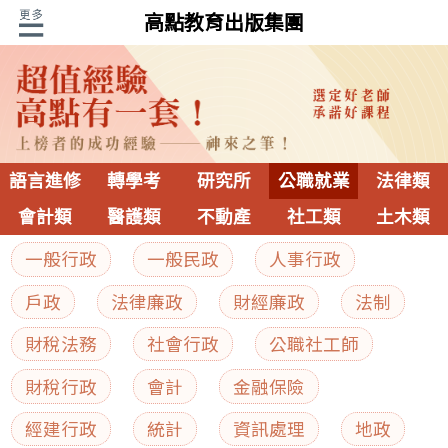
高點教育出版集團
語言進修
轉學考
研究所
公職就業
法律類
會計類
醫護類
不動產
社工類
土木類
一般行政
一般民政
人事行政
戶政
法律廉政
財經廉政
法制
財稅法務
社會行政
公職社工師
財稅行政
會計
金融保險
經建行政
統計
資訊處理
地政