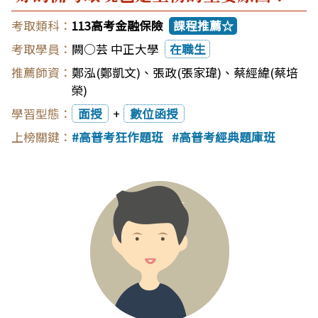
113高考金融保險
課程推薦☆
闕○芸 中正大學
在職生
鄭泓(鄭凱文)
、
張政(張家瑋)
、
蔡經緯(蔡培
榮)
面授
+
數位函授
高普考狂作題班
高普考經典題庫班