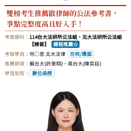
雙榜考生推薦歐律師的公法參考書，
爭點完整度高且好入手！
114台大法研所公法組、北大法研所公法組
【榜首】
課程推薦☆
何○恩 北大法律
在校/應屆
蘇台大(許景翔)
、
易台大(陳奕廷)
數位函授