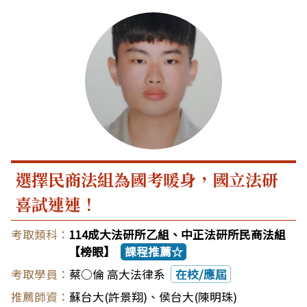
選擇民商法組為國考暖身，國立法研
喜試連連！
114成大法研所乙組、中正法研所民商法組
【榜眼】
課程推薦☆
蔡○倫 高大法律系
在校/應屆
蘇台大(許景翔)
、
侯台大(陳明珠)