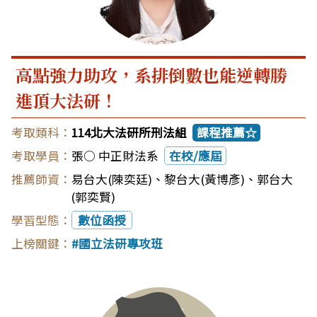
高點強力助攻，系排倒數也能逆轉勝
進頂大法研！
114北大法研所刑法組
課程推薦☆
張○ 中正財法系
在校/應屆
易台大(陳奕廷)
、
黎台大(黃博彥)
、
郭台大
(郭奕賢)
數位函授
國立法研專攻班