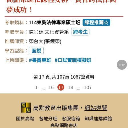
夢成功！
114東吳法律專業碩士班
課程推薦☆
陳○廷 文化資管系
跨考生
榮台大(張鏡榮)
面授
書審專班
口試實戰模擬班
TOP
第 17 頁,共 107頁 1067筆資料
1
...
16
17
18
...
107
高點教育出版集團
‧
網站導覽
關於高點
各地分班
客服信箱
知識達購課館
高點網路書店