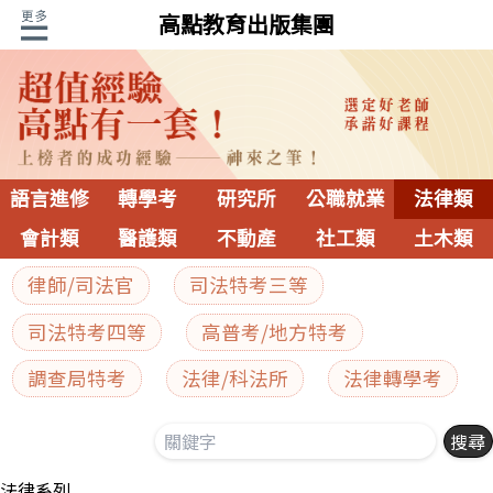
高點教育出版集團
語言進修
轉學考
研究所
公職就業
法律類
會計類
醫護類
不動產
社工類
土木類
律師/司法官
司法特考三等
司法特考四等
高普考/地方特考
調查局特考
法律/科法所
法律轉學考
法律系列