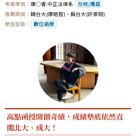
康○睿 中正法律系
在校/應屆
韓台大(康皓智)
、
蘇台大(許景翔)
數位函授
高點函授開創奇績，成績墊底依然直
闖北大、成大！