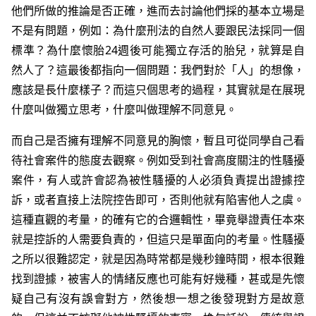
他們所做的推論是否正確，進而去討論他們採的基本立場是
不是有問題，例如：為什麼刑法的自然人要跟民法採同一個
標準？為什麼懷胎24週後可能獨立存活的胎兒，就算是自
然人了？這最後都指向一個問題：我們對於「人」的想像，
應該是長什麼樣子？而這只個思考的過程，其實就是在展現
什麼叫做獨立思考，什麼叫做理解不同意見。
而自己是否擁有理解不同意見的胸懷，暫且可從同學自己看
待社會案件的態度去觀察。例如受到社會高度關注的性騷擾
案件，有人或許會認為被性騷擾的人必須負責提出證據控
訴，或者直接上法院控告即可，否則他就有陷害他人之虞。
這種直觀的考量，的確有它的合邏輯性，畢竟舉證責任本來
就是控訴的人需要負責的，但這只是單面向的考量。性騷擾
之所以很難認定，就是因為時常都是幾秒鐘時間，根本很難
找到證據，被害人的情緒反應也可能有好幾種，甚或是先懷
疑自己有沒有誤會對方，然後想一想之後發現對方是故意