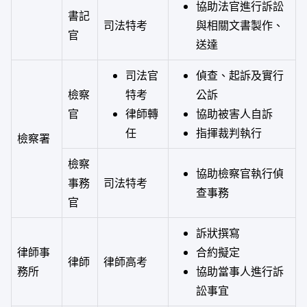
協助法官進行訴訟
書記
司法特考
與相關文書製作、
官
送達
司法官
偵查、起訴及實行
檢察
特考
公訴
官
律師轉
協助被害人自訴
任
指揮裁判執行
檢察署
檢察
協助檢察官執行偵
事務
司法特考
查事務
官
訴狀撰寫
律師事
合約擬定
律師
律師高考
務所
協助當事人進行訴
訟事宜