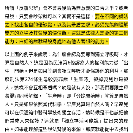
所謂「反覆思辨」會不會最後淪為無意義的口舌之爭？或者
是說，只要會吵架就可以？其實不是這樣，
要在不同的說法
之下找出各自的優缺點，以及其矛盾之處，必須先能夠理解
雙方的立場及其背後的價值觀，這就是法律人需要的第三個
能力：白話的說就是設身處地為他人著想的能力。
以上面的例子來說明：為什麼會認為要等到獨立呼吸時，才
算是自然人？這是因為民法第6條認為人的權利能力從「出
生」開始。但是如果等到會獨立呼吸才要保護他的利益，那
麽刑法第274條生母殺嬰罪說「生產時」殺掉嬰兒也是殺
人，這樣不會互相矛盾嗎？於是就有人說，那我們要跟生母
殺嬰罪同樣解釋，「生產時」即「分娩開始時」就算是自然
人。只是如果依照當代科學，早產兒算是自然人嗎？早產兒
可以在保溫箱中醫科學技術獨立存活，這時候是不也該把他
們當成人來保護？這就是「獨立存活可能說」提出來的理
由。如果能理解這些說法背後的來源，那麼就能從中去找出