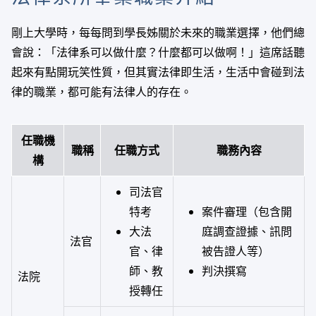
剛上大學時，每每問到學長姊關於未來的職業選擇，他們總
會說：「法律系可以做什麼？什麼都可以做啊！」這席話聽
起來有點開玩笑性質，但其實法律即生活，生活中會碰到法
律的職業，都可能有法律人的存在。
任職機
職稱
任職方式
職務內容
構
司法官
特考
案件審理（包含開
大法
庭調查證據、訊問
法官
官、律
被告證人等）
師、教
判決撰寫
法院
授轉任