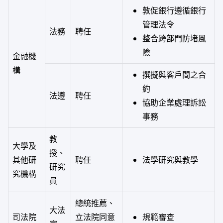
敦促銀行遵循銀行
管理法令
法務
聘任
整合跨部門防堵風
險
金融機
構
撰擬與客戶間之合
約
法遵
聘任
協助企業處理訴訟
事務
教
大學及
授、
其他研
聘任
法學研究與教學
研究
究機構
員
總統推薦、
大法
司法院
立法院同意
規範審查