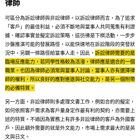
律師
可區分為訴訟律師與非訟律師。以訴訟律師而言，為了追求
「客戶」的最佳利益，必須不斷地與當事人共同蒐集有利證
據、確認事實並擬定訴訟策略，這彷彿是下棋活動，一步步
沙盤推演可能的發展路徑，以能快速地在訴訟階段的突發狀
況中，另闢一條路徑給當事人走。因此，
訴訟律師需要的是
臨場反應能力，若同學性格較為活潑，律師應是適合的一個
職業。也因為律師必須常與當事人討論，當事人亦有選擇律
師的權利，所以良好的應對進退與社交能力，是另一個附帶
的必備特質。
另一方面，非訟律師則多處理文書工作，例如合約的擬定，
如何依照客戶需求為客戶量身定作最有利的契約，亦需要上
述的特質。不過因為實務上有許多非訟律師的客戶為外國客
戶，因此額外需要的就是外文能力，市場上需求最大的是英
文與日文。