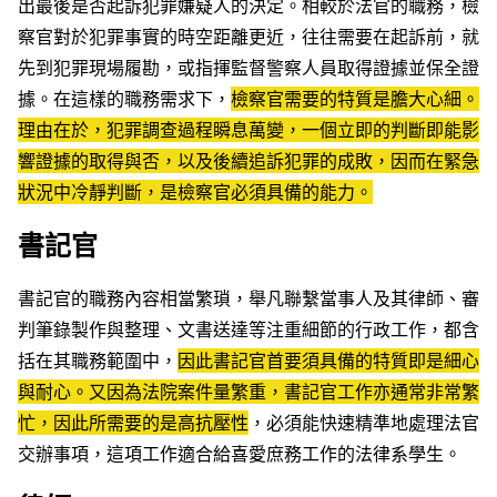
出最後是否起訴犯罪嫌疑人的決定。相較於法官的職務，檢
察官對於犯罪事實的時空距離更近，往往需要在起訴前，就
先到犯罪現場履勘，或指揮監督警察人員取得證據並保全證
據。在這樣的職務需求下，
檢察官需要的特質是膽大心細。
理由在於，犯罪調查過程瞬息萬變，一個立即的判斷即能影
響證據的取得與否，以及後續追訴犯罪的成敗，因而在緊急
狀況中冷靜判斷，是檢察官必須具備的能力。
書記官
書記官的職務內容相當繁瑣，舉凡聯繫當事人及其律師、審
判筆錄製作與整理、文書送達等注重細節的行政工作，都含
括在其職務範圍中，
因此書記官首要須具備的特質即是細心
與耐心。又因為法院案件量繁重，書記官工作亦通常非常繁
忙，因此所需要的是高抗壓性
，必須能快速精準地處理法官
交辦事項，這項工作適合給喜愛庶務工作的法律系學生。