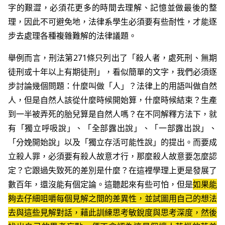
字的艱澀，必須花更多的時間去理解、記憶並做最後的整
理，因此不可避免地，法律系學生必須要有些耐性，才能逐
步去處理各種複雜難解的法律議題。
舉例而言，刑法第271條只列出了「殺人者，處死刑、無期
徒刑或十年以上有期徒刑」，看似簡單的文字，我們必須逐
步討論幾個問題：什麼叫做「人」？法律上的用語叫做自然
人，但是自然人該從什麼時候開始算，什麼時候結束？生產
到一半被弄死的胎兒算是自然人嗎？在不同解釋方法下，就
有「獨立呼吸說」、「全部露出說」、「一部露出說」、
「分娩開始說」以及「獨立存活可能性說」的提出。而要成
立殺人罪，必須要有殺人故意才行，那麼殺人故意要怎麼認
定？它跟過失致死的差別是什麼？在這裡學理上更是發展了
數百年，還沒能有個定論。這聽起來有些可怕，但是
如果能
夠去仔細咀嚼每個見解之間的差異性，並試圖用自己的想法
去與這些見解對話，藉此訓練思考敏銳度與思考深度，然後