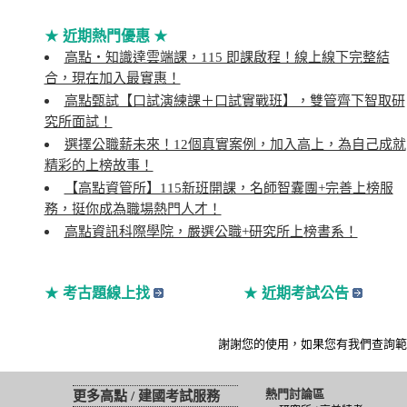
★
近期熱門優惠
★
高點‧知識達雲端課，115 即課啟程！線上線下完整結
合，現在加入最實惠！
高點甄試【口試演練課＋口試實戰班】，雙管齊下智取研
究所面試！
選擇公職薪未來！12個真實案例，加入高上，為自己成就
精彩的上榜故事！
【高點資管所】115新班開課，名師智囊團+完善上榜服
務，挺你成為職場熱門人才！
高點資訊科際學院，嚴選公職+研究所上榜書系！
★
考古題線上找
★
近期考試公告
謝謝您的使用，如果您有我們查詢
熱門討論區
更多高點 / 建國考試服務