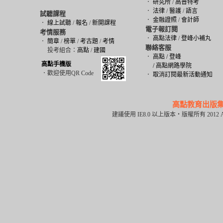
．
研究所
/
高普特考
．
法律
/
醫護
/
語言
試聽課程
．
金融證照
/
會計師
．
線上試聽
/
報名
/
新開課程
電子報訂閱
考情服務
．
高點法律
/
登峰小補丸
．
簡章
/
榜單
/
考古題
/
考情
聯絡客服
投考組合：
高點
/
建國
．
高點 / 登峰
高點手機版
/ 高點網路學院
．歡迎使用QR Code
．
取消訂閱最新活動通知
高點教育出版
建議使用 IE8.0 以上版本‧版權所有 2012 