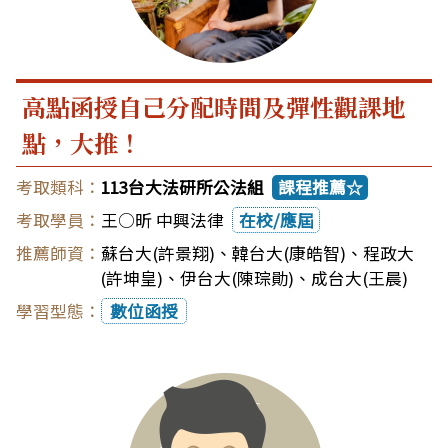
高點函授自己分配時間及彈性觀課地
點，大推！
113台大法研所公法組
課程推薦☆
王○昕 中興法律
在校/應屆
蘇台大(許景翔)
、
韓台大(康皓智)
、
程政大
(許坤皇)
、
伊台大(陳琮勛)
、
成台大(王晨)
數位函授