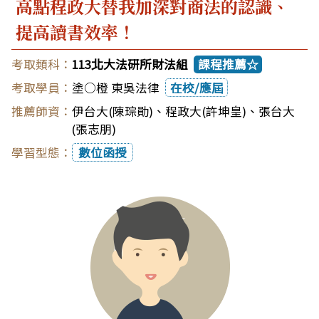
高點程政大替我加深對商法的認識、
提高讀書效率！
113北大法研所財法組
課程推薦☆
塗○橙 東吳法律
在校/應屆
伊台大(陳琮勛)
、
程政大(許坤皇)
、
張台大
(張志朋)
數位函授