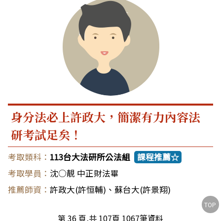
身分法必上許政大，簡潔有力內容法
研考試足矣！
113台大法研所公法組
課程推薦☆
沈○靚 中正財法畢
許政大(許恒輔)
、
蘇台大(許景翔)
TOP
第 36 頁,共 107頁 1067筆資料