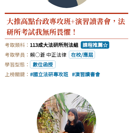
大推高點台政專攻班+演習讀書會，法
研所考試我無所畏懼！
113成大法研所刑法組
課程推薦☆
賴○蒼 中正法律
在校/應屆
數位函授
國立法研專攻班
演習讀書會