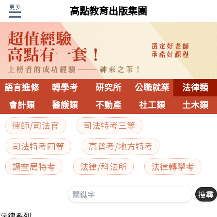
高點教育出版集團
語言進修
轉學考
研究所
公職就業
法律類
會計類
醫護類
不動產
社工類
土木類
律師/司法官
司法特考三等
司法特考四等
高普考/地方特考
調查局特考
法律/科法所
法律轉學考
法律系列