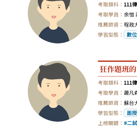
111
余愷
程政大
數位
狂作題班的
111
蕭凡
蘇台大
面授
二