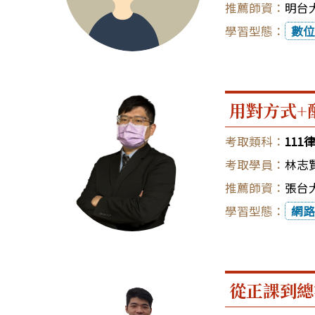
明台大
數位
用對方式+
111
林志
張台大
網路
從正課到總