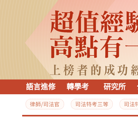
語言進修
轉學考
研究所
律師/司法官
司法特考三等
司法