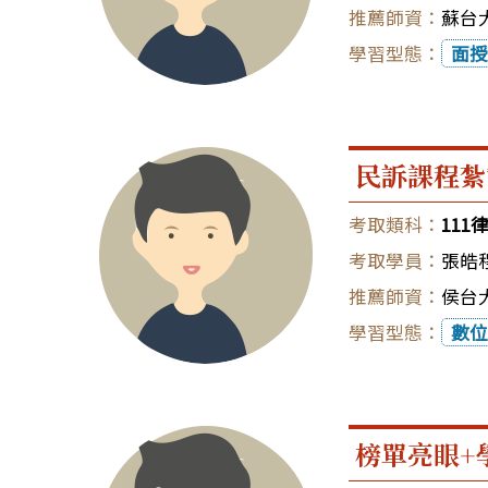
蘇台大
面授
民訴課程紮
111
張皓
侯台大
數位
榜單亮眼+