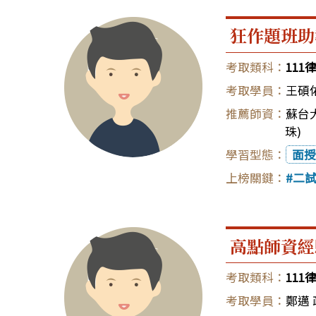
狂作題班助
111
王碩
蘇台大
珠)
面授
二
高點師資經
111
鄭邁