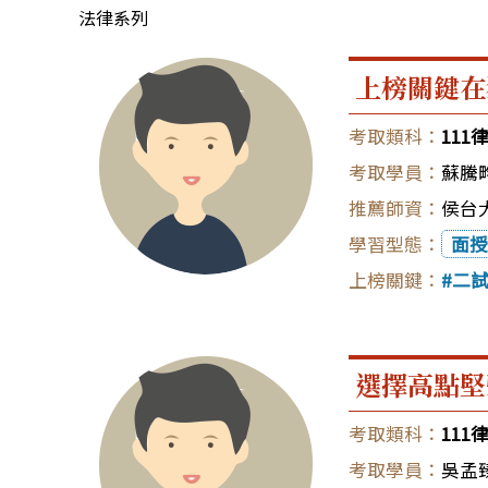
法律系列
上榜關鍵在
111
蘇騰
侯台大
面授
二
選擇高點堅
111
吳孟