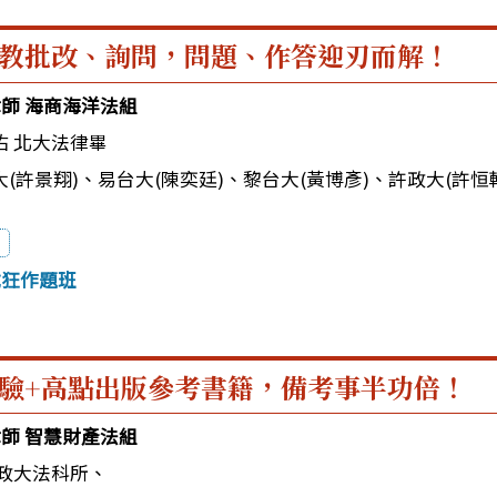
教批改、詢問，問題、作答迎刃而解！
律師 海商海洋法組
佑 北大法律畢
(許景翔)
、
易台大(陳奕廷)
、
黎台大(黃博彥)
、
許政大(許恒
試狂作題班
驗+高點出版參考書籍，備考事半功倍！
律師 智慧財產法組
 政大法科所、