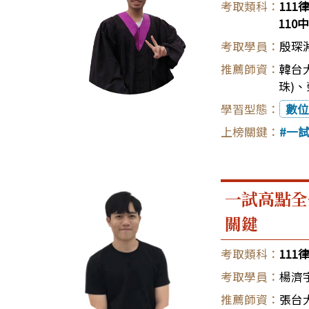
111
11
殷琛
韓台大
珠)
、
數位
一
一試高點全
關鍵
111
楊濟
張台大