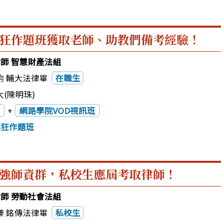
狂作題班獲取老師、助教們備考經驗！
律師 智慧財產法組
畇 輔大法律畢
在職生
(陳明珠)
+
網路學院VOD視訊班
試狂作題班
強師資群，私校生應屆考取律師！
律師 勞動社會法組
臻 銘傳法律畢
私校生