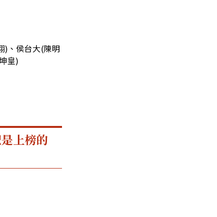
翔)
、
侯台大(陳明
坤皇)
記是上榜的