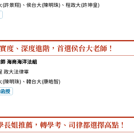
(許景翔)
、
侯台大(陳明珠)
、
程政大(許坤皇)
實度、深度進階，首選侯台大老師！
律師 海商海洋法組
程 政大法律畢
(陳明珠)
、
韓台大(康皓智)
函授
學長姐推薦，轉學考、司律都選擇高點！