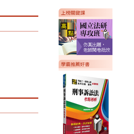
上榜關鍵課
學霸推薦好書