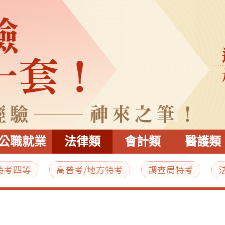
公職就業
法律類
會計類
醫護類
特考四等
高普考/地方特考
調查局特考