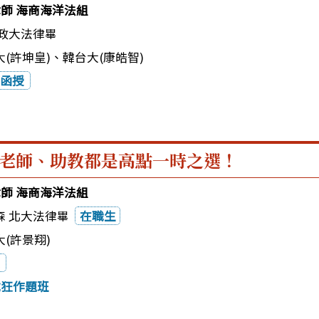
律師 海商海洋法組
 政大法律畢
(許坤皇)
、
韓台大(康皓智)
函授
老師、助教都是高點一時之選！
律師 海商海洋法組
森 北大法律畢
在職生
(許景翔)
試狂作題班