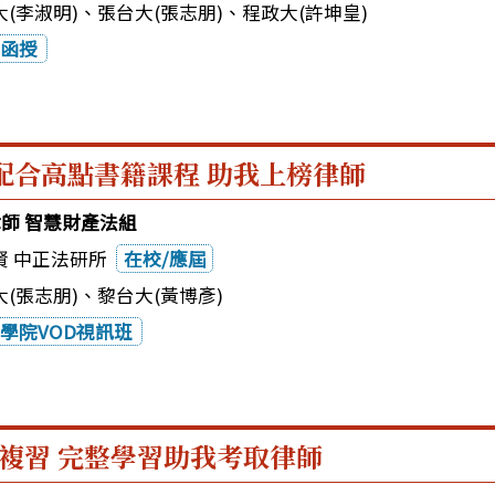
(李淑明)
、
張台大(張志朋)
、
程政大(許坤皇)
函授
配合高點書籍課程 助我上榜律師
律師 智慧財產法組
賢 中正法研所
在校/應屆
(張志朋)
、
黎台大(黃博彥)
學院VOD視訊班
複習 完整學習助我考取律師