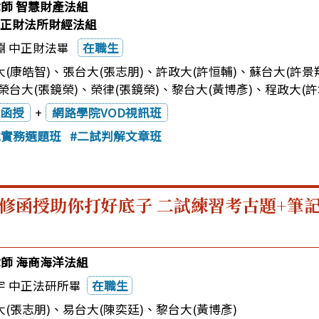
律師 智慧財產法組
0中正財法所財經法組
淵 中正財法畢
在職生
(康皓智)
、
張台大(張志朋)
、
許政大(許恒輔)
、
蘇台大(許景
榮台大(張鏡榮)
、
榮律(張鏡榮)
、
黎台大(黃博彥)
、
程政大(許
函授
+
網路學院VOD視訊班
試實務選題班
二試判解文章班
修函授助你打好底子 二試練習考古題+筆
律師 海商海洋法組
宇 中正法研所畢
在職生
(張志朋)
、
易台大(陳奕廷)
、
黎台大(黃博彥)