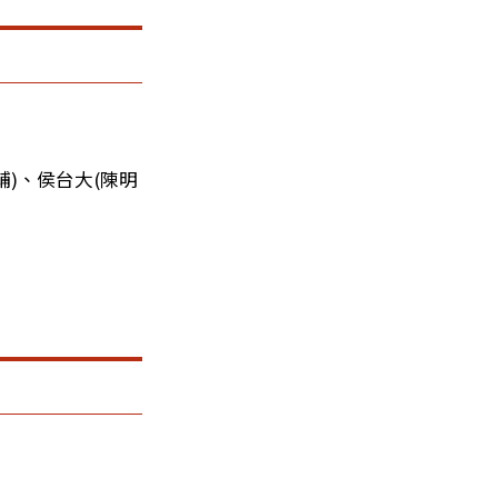
輔)
、
侯台大(陳明