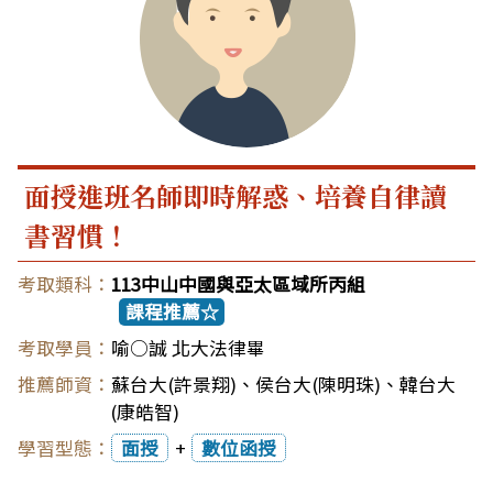
面授進班名師即時解惑、培養自律讀
書習慣！
113中山中國與亞太區域所丙組
課程推薦☆
喻○誠 北大法律畢
蘇台大(許景翔)
、
侯台大(陳明珠)
、
韓台大
(康皓智)
面授
+
數位函授