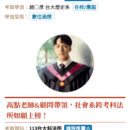
趙○彥 台大歷史系
在校/應屆
數位函授
高點老師&顧問帶領，社會系跨考科法
所如願上榜！
113台大科法所
課程推薦☆