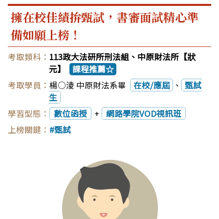
擁在校佳績拚甄試，書審面試精心準
備如願上榜！
113政大法研所刑法組、中原財法所【狀
元】
課程推薦☆
楊○淩 中原財法系畢
在校/應屆
、
甄試
生
數位函授
+
網路學院VOD視訊班
甄試