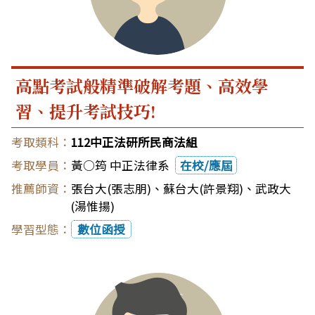
高點考試般精準破解考題、高效學
習、提升考試技巧!
112中正法研所民商法組
黃○筠 中正法律系
在校/應屆
張台大(張志朋)
、
蘇台大(許景翔)
、
武政大
(湯惟揚)
數位函授