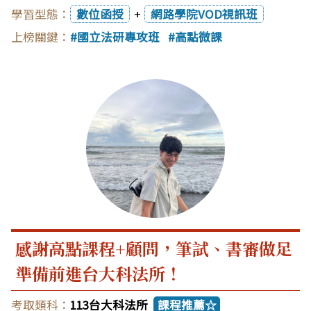
數位函授
+
網路學院VOD視訊班
國立法研專攻班
高點微課
感謝高點課程+顧問，筆試、書審做足
準備前進台大科法所！
113台大科法所
課程推薦☆