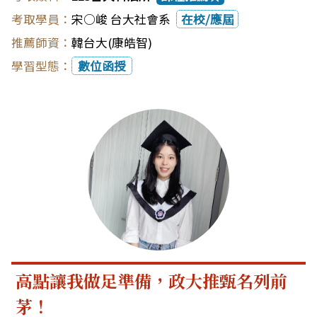
宋○峻 台大社會系
在校/應屆
韓台大(康皓智)
數位函授
高點讓我做足準備，政大推甄名列前
茅！