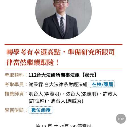
轉學考有幸選高點，準備研究所跟司
律當然繼續跟隨！
112台大法研所商事法組【狀元】
謝秉霖 台大法律系財經法組
在校/應屆
明台大(李淑明)
、
張台大(張志朋)
、
許政大
(許恒輔)
、
周台大(周威秀)
數位函授
TOP
第 13 頁,共 30頁 292筆資料