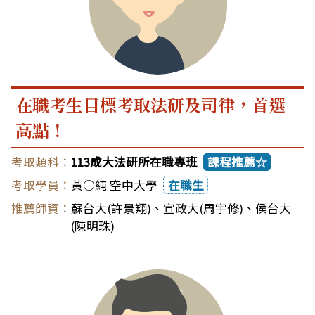
在職考生目標考取法研及司律，首選
高點！
113成大法研所在職專班
課程推薦☆
黃○純 空中大學
在職生
蘇台大(許景翔)
、
宣政大(周宇修)
、
侯台大
(陳明珠)