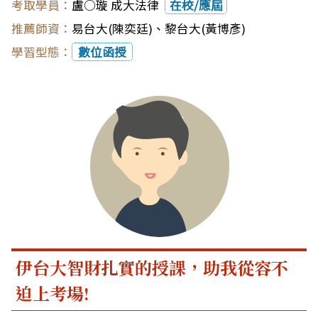
盧○璇 成大法律
在校/應屆
易台大(陳奕廷)
、
黎台大(黃博彥)
數位函授
伊台大智財扎實的授課，助我從容不
迫上考場!