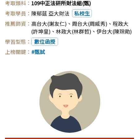
109中正法研所財法組(甄)
陳郁莛 亞大財法
私校生
高台大(謝友仁)
、
周台大(周威秀)
、
程政大
(許坤皇)
、
林政大(林群哲)
、
伊台大(陳琮勛)
數位函授
甄試