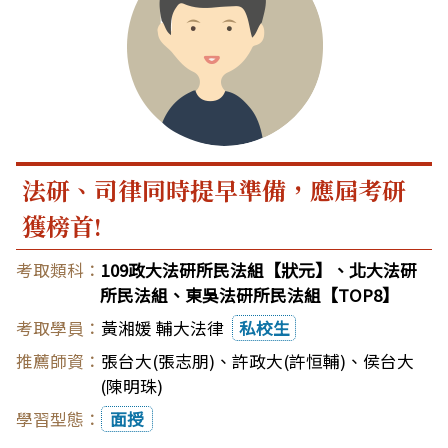
法研、司律同時提早準備，應屆考研
獲榜首!
109政大法研所民法組【狀元】、北大法研
所民法組、東吳法研所民法組【TOP8】
黃湘媛 輔大法律
私校生
張台大(張志朋)
、
許政大(許恒輔)
、
侯台大
(陳明珠)
面授