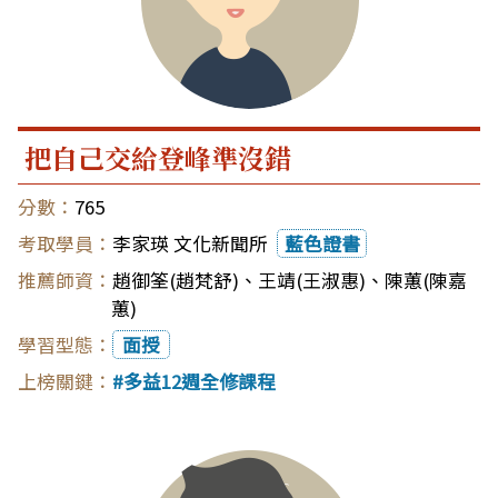
把自己交給登峰準沒錯
765
李家瑛 文化新聞所
藍色證書
趙御筌(趙梵舒)
、
王靖(王淑惠)
、
陳蕙(陳嘉
蕙)
面授
多益12週全修課程