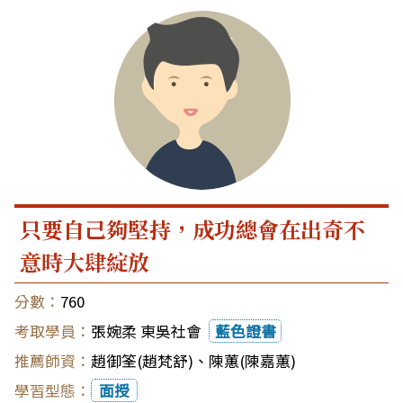
只要自己夠堅持，成功總會在出奇不
意時大肆綻放
760
張婉柔 東吳社會
藍色證書
趙御筌(趙梵舒)
、
陳蕙(陳嘉蕙)
面授