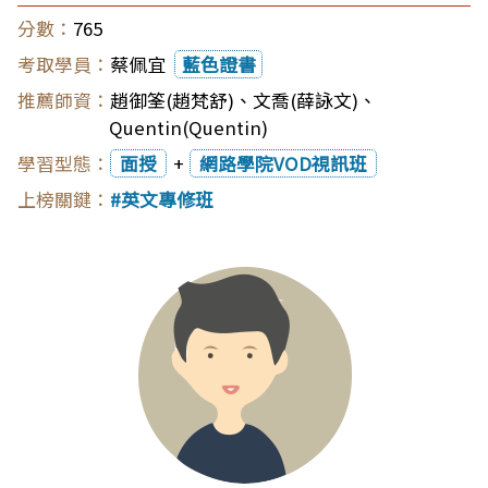
765
蔡佩宜
藍色證書
趙御筌(趙梵舒)
、
文喬(薛詠文)
、
Quentin(Quentin)
面授
+
網路學院VOD視訊班
英文專修班