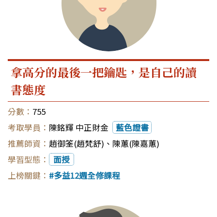
拿高分的最後一把鑰匙，是自己的讀
書態度
755
陳銘輝 中正財金
藍色證書
趙御筌(趙梵舒)
、
陳蕙(陳嘉蕙)
面授
多益12週全修課程