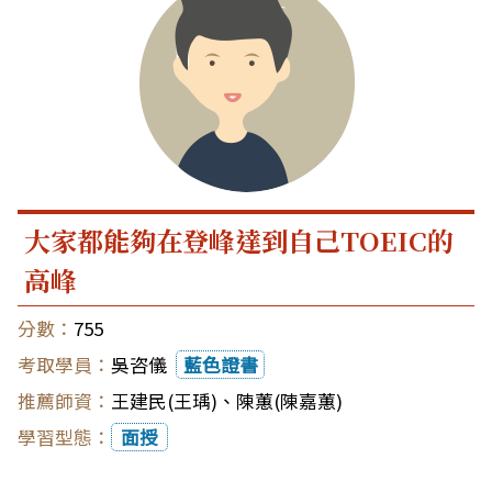
大家都能夠在登峰達到自己TOEIC的
高峰
755
吳咨儀
藍色證書
王建民(王瑀)
、
陳蕙(陳嘉蕙)
面授