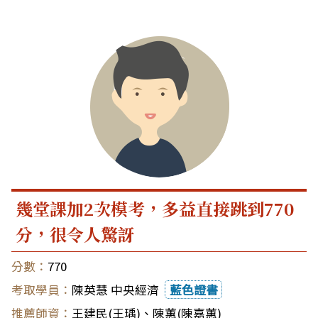
幾堂課加2次模考，多益直接跳到770
分，很令人驚訝
770
陳英慧 中央經濟
藍色證書
王建民(王瑀)
、
陳蕙(陳嘉蕙)