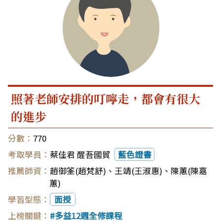
照著老師安排的叮嚀走，都會有很大
的進步
770
蔡佳君 醒吾國貿
藍色證書
趙御筌(趙梵舒)
、
王靖(王淑惠)
、
陳蕙(陳嘉
蕙)
面授
多益12週全修課程