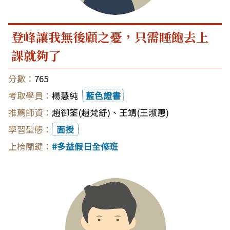
登峰讓我無後顧之憂，只需睡飽去上
課就夠了
765
楊慧純
藍色證書
趙御筌(趙梵舒)
、
王靖(王淑惠)
面授
多益假日全修班