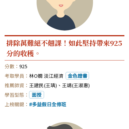
排除萬難絕不翹課！如此堅持帶來925
分的收穫。
925
林O嫺 淡江經濟
金色證書
王建民(王瑀)
、
王靖(王淑惠)
面授
多益假日全修班