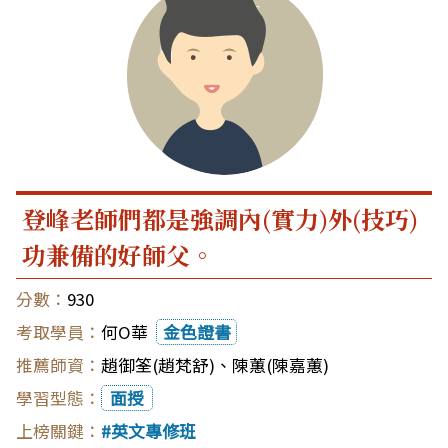
登峰老師們都是強調內(實力)外(技巧)
功兼備的好師父。
930
何O華
金色證書
趙御筌(趙梵舒)
、
陳蕙(陳嘉蕙)
面授
英文專修班