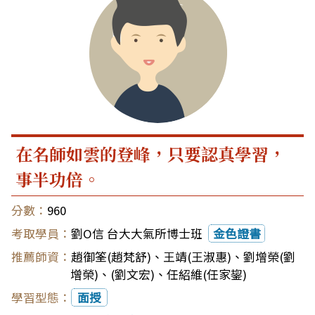
在名師如雲的登峰，只要認真學習，
事半功倍。
960
劉O信 台大大氣所博士班
金色證書
趙御筌(趙梵舒)
、
王靖(王淑惠)
、
劉增榮(劉
增榮)
、
(劉文宏)
、
任紹維(任家鋆)
面授