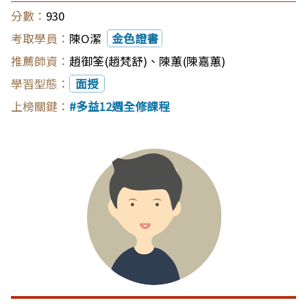
930
陳O潔
金色證書
趙御筌(趙梵舒)
、
陳蕙(陳嘉蕙)
面授
多益12週全修課程