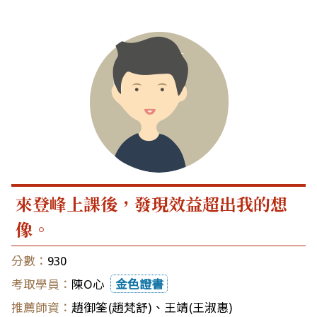
來登峰上課後，發現效益超出我的想
像。
930
陳O心
金色證書
趙御筌(趙梵舒)
、
王靖(王淑惠)